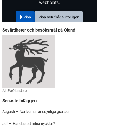
webbplats.
Visa
Visa och fråga inte igen
Sevärdheter och besöksmål på Öland
AlltPåÖland.se
Senaste inläggen
Augusti – När korna får osynliga gränser
Juli – Har du sett mina nycklar?