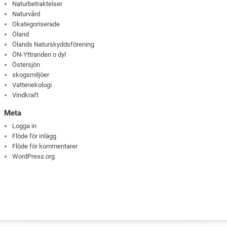
Naturbetraktelser
Naturvård
Okategoriserade
Öland
Ölands Naturskyddsförening
ÖN-Yttranden o dyl
Östersjön
skogsmiljöer
Vattenekologi
Vindkraft
Meta
Logga in
Flöde för inlägg
Flöde för kommentarer
WordPress.org