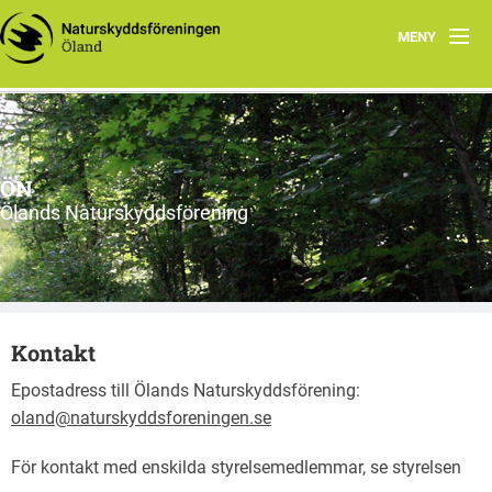
MENY
Hem
Om ÖN
ÖN
Aktiviteter
Ölands Naturskyddsförening
ÖN tycker
Natur- och miljöorganisationer på Öland
Kontakt
Ölands natur
Epostadress till Ölands Naturskyddsförening:
oland@naturskyddsforeningen.se
För kontakt med enskilda styrelsemedlemmar, se styrelsen