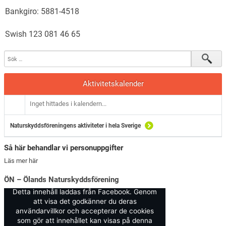
Bankgiro: 5881-4518
Swish
123 081 46 65
Aktivitetskalender
Inget hittades i kalendern...
Naturskyddsföreningens aktiviteter i hela Sverige
Så här behandlar vi personuppgifter
Läs mer här
ÖN – Ölands Naturskyddsförening
Detta innehåll laddas från Facebook. Genom
att visa det godkänner du deras
användarvillkor och accepterar de cookies
som gör att innehållet kan visas på denna