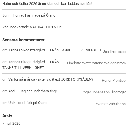
Natur och Kultur 2026 är nu klar, och kan laddas ner här!
Juni – hur jag hamnade på Öland
Vår uppskattade NATURAFTON 5 juni
Senaste kommentarer
om
Tannes Skogsträdgård – FRÅN TANKE TILL VERKLIGHET
Jan Herrmann
om
Tannes Skogsträdgård – FRÅN
Liselotte Wetterstrand Waldenström
TANKE TILL VERKLIGHET
om
Varför så många växter vid (t ex) JORDTORPSÅSEN?
Honor Prentice
om
April – Jag ser underbara ting!
Roger Johansson långroger
om
Unik fossil fisk på Öland
Werner Vabulsson
Arkiv
juli 2026