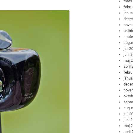
mars
febru
janua
dece
nove
oktob
sept
augus
juli 2
juni 
maj 
april
febru
janua
dece
nove
oktob
sept
augus
juli 2
juni 
maj 
april