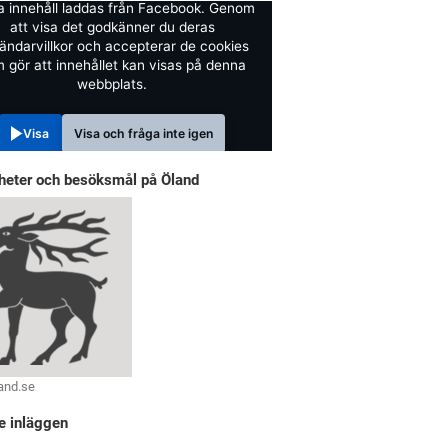
a innehåll laddas från Facebook. Genom
att visa det godkänner du deras
ändarvillkor och accepterar de cookies
 gör att innehållet kan visas på denna
webbplats.
Visa
Visa och fråga inte igen
heter och besöksmål på Öland
and.se
e inläggen