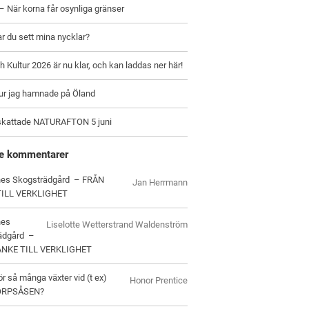
– När korna får osynliga gränser
ar du sett mina nycklar?
h Kultur 2026 är nu klar, och kan laddas ner här!
hur jag hamnade på Öland
skattade NATURAFTON 5 juni
e kommentarer
es Skogsträdgård – FRÅN
Jan Herrmann
TILL VERKLIGHET
nes
Liselotte Wetterstrand Waldenström
ädgård –
ANKE TILL VERKLIGHET
ör så många växter vid (t ex)
Honor Prentice
ORPSÅSEN?