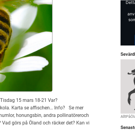
Dett
anv
som
Sevärd
Tisdag 15 mars 18-21 Var?
ola. Karta se affischen… Info? Se mer
, humlor, honungsbin, andra pollinatöreroch
AlltPåÖl
 Vad görs på Öland och räcker det? Kan vi
Senast