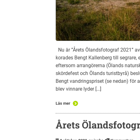
Nu är ”Årets Ölandsfotograf 2021” avg
korades Bengt Kallenberg till segrare
eftersom arrangörerna (Ölands naturs
skördefest och Ölands turistbyrå) besl
Bengt vandringspriset (se nedan) för all
blev vinnare lyder […]
Läs mer
Årets Ölandsfotogr