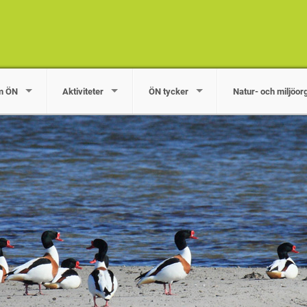
m ÖN
Aktiviteter
ÖN tycker
Natur- och miljöor