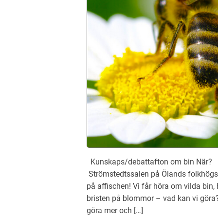
Kunskaps/debattafton om bin När? 
Strömstedtssalen på Ölands folkhögsk
på affischen! Vi får höra om vilda bin
bristen på blommor – vad kan vi göra?
göra mer och […]