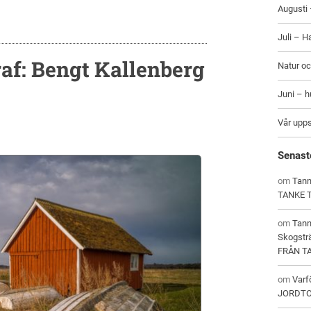
Augusti 
Juli – H
af: Bengt Kallenberg
Natur oc
Juni – 
Vår upp
Senast
om
Tann
TANKE 
om
Tan
Skogstr
FRÅN T
om
Varf
JORDT