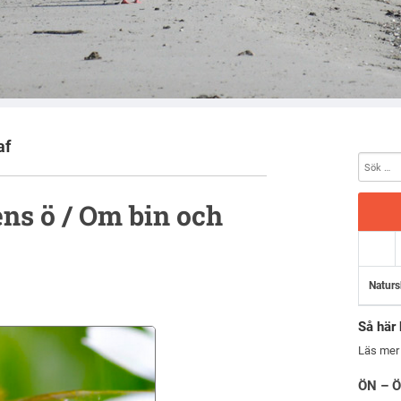
af
ns ö / Om bin och
Naturs
Så här 
Läs mer
ÖN – Ö