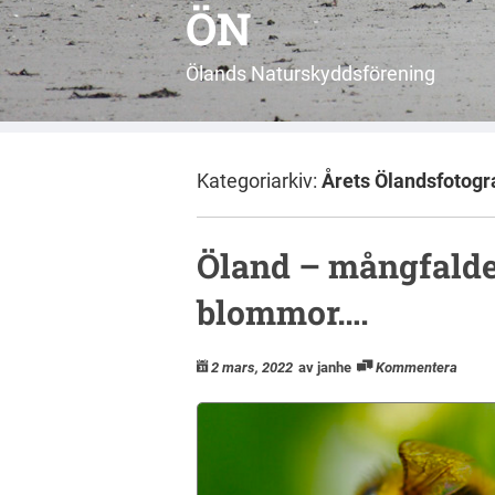
ÖN
Ölands Naturskyddsförening
Kategoriarkiv:
Årets Ölandsfotogr
Öland – mångfalde
blommor….
2 mars, 2022
av janhe
Kommentera