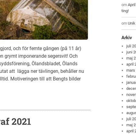
om
Apri
ting!
om
Unik
Arkiv
juli 2
jord, och för femte gången (på 11 år)
juni 
, en grymt imponerande segersvit! Och
maj 
kyddsförening, Ölandsbladet, Ölands
april
mars
utat att lägga ner tävlingen, behåller nu
febru
tid. Motiveringen till att Bengts bilder
janua
dece
nove
oktob
sept
augus
af 2021
juli 2
maj 
april