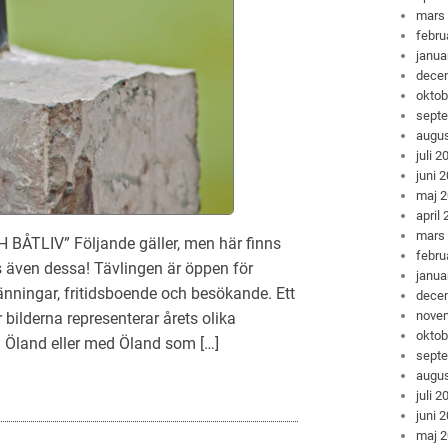
mars
febru
janua
dece
oktob
sept
augus
juli 2
juni 
maj 
april
mars
LIV” Följande gäller, men här finns
febru
även dessa! Tävlingen är öppen för
janua
länningar, fritidsboende och besökande. Ett
dece
nove
r bilderna representerar årets olika
oktob
å Öland eller med Öland som […]
sept
augus
juli 2
juni 
maj 