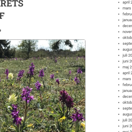
 ÅRETS
april
mars
F
febru
janua
dece
a
nove
oktob
sept
augus
juli 2
juni 
maj 
april
mars
febru
janua
dece
oktob
sept
augus
juli 2
juni 
maj 