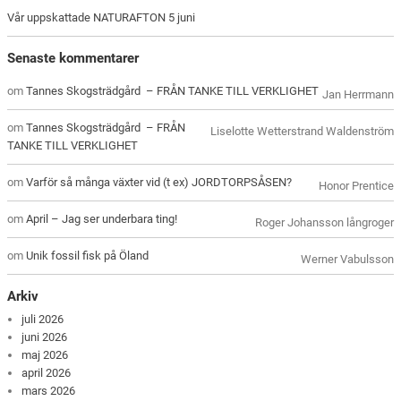
Vår uppskattade NATURAFTON 5 juni
Senaste kommentarer
om
Tannes Skogsträdgård – FRÅN TANKE TILL VERKLIGHET
Jan Herrmann
om
Tannes Skogsträdgård – FRÅN
Liselotte Wetterstrand Waldenström
TANKE TILL VERKLIGHET
om
Varför så många växter vid (t ex) JORDTORPSÅSEN?
Honor Prentice
om
April – Jag ser underbara ting!
Roger Johansson långroger
om
Unik fossil fisk på Öland
Werner Vabulsson
Arkiv
juli 2026
juni 2026
maj 2026
april 2026
mars 2026