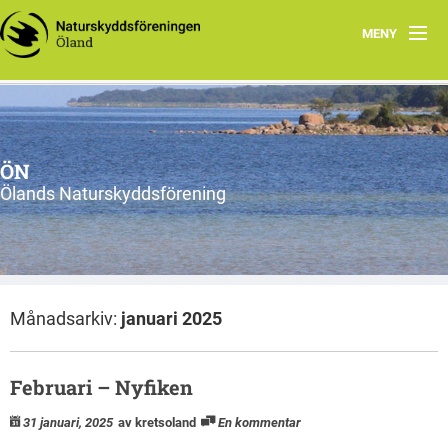
MENY
Hem
Om ÖN
ÖN
Aktiviteter
Ölands Naturskyddsförening
ÖN tycker
Natur- och miljöorganisationer på Öland
Månadsarkiv:
januari 2025
Ölands natur
Februari – Nyfiken
31 januari, 2025
av kretsoland
En kommentar