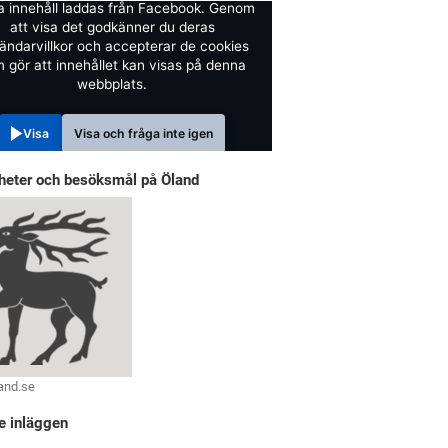
a innehåll laddas från Facebook. Genom
att visa det godkänner du deras
ändarvillkor och accepterar de cookies
 gör att innehållet kan visas på denna
webbplats.
Visa
Visa och fråga inte igen
heter och besöksmål på Öland
and.se
e inläggen