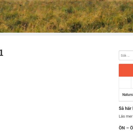
1
Naturs
Så här 
Läs mer
ÖN – Ö