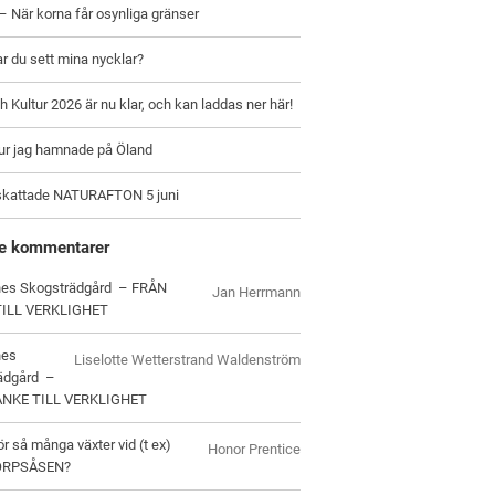
– När korna får osynliga gränser
ar du sett mina nycklar?
h Kultur 2026 är nu klar, och kan laddas ner här!
hur jag hamnade på Öland
skattade NATURAFTON 5 juni
e kommentarer
es Skogsträdgård – FRÅN
Jan Herrmann
TILL VERKLIGHET
nes
Liselotte Wetterstrand Waldenström
ädgård –
ANKE TILL VERKLIGHET
ör så många växter vid (t ex)
Honor Prentice
ORPSÅSEN?