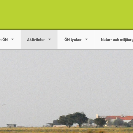
m ÖN
Aktiviteter
ÖN tycker
Natur- och miljöor