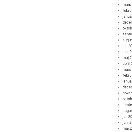
mars
febru
janua
dece
oktob
sept
augus
juli 2
juni 
maj 
april
mars
febru
janua
dece
nove
oktob
sept
augus
juli 2
juni 
maj 