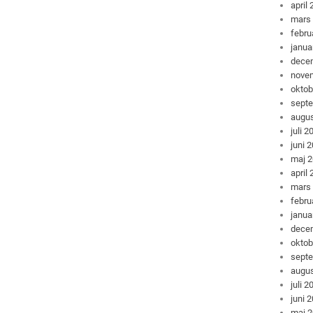
april
mars
febru
janua
dece
nove
oktob
sept
augus
juli 2
juni 
maj 
april
mars
febru
janua
dece
oktob
sept
augus
juli 2
juni 
maj 