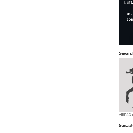
Dett
anv
som
Sevärd
AlltPåÖl
Senast