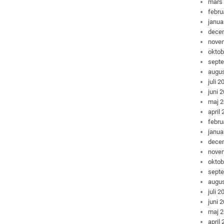
mars
febru
janua
dece
nove
oktob
sept
augus
juli 2
juni 
maj 
april
febru
janua
dece
nove
oktob
sept
augus
juli 2
juni 
maj 
april