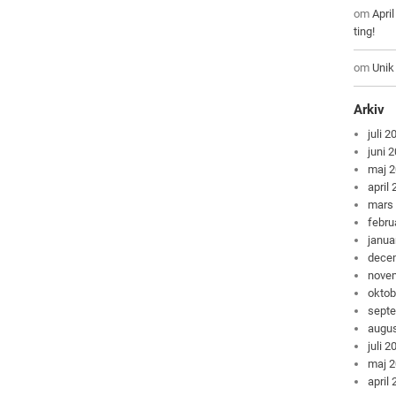
om
Apri
ting!
om
Unik
Arkiv
juli 2
juni 
maj 
april
mars
febru
janua
dece
nove
oktob
sept
augus
juli 2
maj 
april