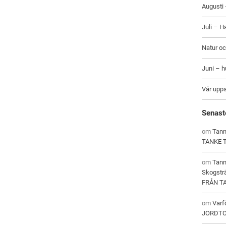
Augusti 
Juli – H
Natur oc
Juni – 
Vår upp
Senast
om
Tann
TANKE 
om
Tan
Skogstr
FRÅN T
om
Varf
JORDT