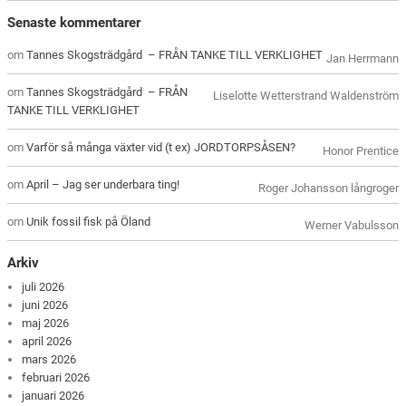
Senaste kommentarer
om
Tannes Skogsträdgård – FRÅN TANKE TILL VERKLIGHET
Jan Herrmann
om
Tannes Skogsträdgård – FRÅN
Liselotte Wetterstrand Waldenström
TANKE TILL VERKLIGHET
om
Varför så många växter vid (t ex) JORDTORPSÅSEN?
Honor Prentice
om
April – Jag ser underbara ting!
Roger Johansson långroger
om
Unik fossil fisk på Öland
Werner Vabulsson
Arkiv
juli 2026
juni 2026
maj 2026
april 2026
mars 2026
februari 2026
januari 2026