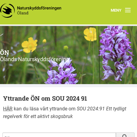
MENY
Hem
Om ÖN
ÖN
Aktiviteter
Ölands Naturskyddsförening
ÖN tycker
Natur- och miljöorganisationer på Öland
Yttrande ÖN om SOU 2024 91
Ölands natur
HÄR
kan du läsa vårt yttrande om
SOU 2024:91 Ett tydligt
regelverk för ett aktivt skogsbruk