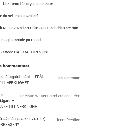
– När korna får osynliga gränser
ar du sett mina nycklar?
h Kultur 2026 är nu klar, och kan laddas ner här!
hur jag hamnade på Öland
skattade NATURAFTON 5 juni
e kommentarer
es Skogsträdgård – FRÅN
Jan Herrmann
TILL VERKLIGHET
nes
Liselotte Wetterstrand Waldenström
ädgård –
ANKE TILL VERKLIGHET
ör så många växter vid (t ex)
Honor Prentice
ORPSÅSEN?