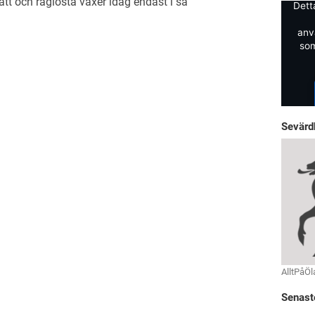
ätt och råglosta växer idag endast i så
Dett
anv
som
Sevärd
AlltPåÖl
Senast