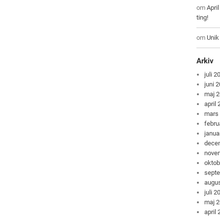
om
Apri
ting!
om
Unik
Arkiv
juli 2
juni 
maj 
april
mars
febru
janua
dece
nove
oktob
sept
augus
juli 2
maj 
april