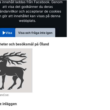
a innehåll laddas från Facebook. Genom
att visa det godkänner du deras
ändarvillkor och accepterar de cookies
 gör att innehållet kan visas på denna
webbplats.
Visa
Visa och fråga inte igen
heter och besöksmål på Öland
and.se
e inläggen