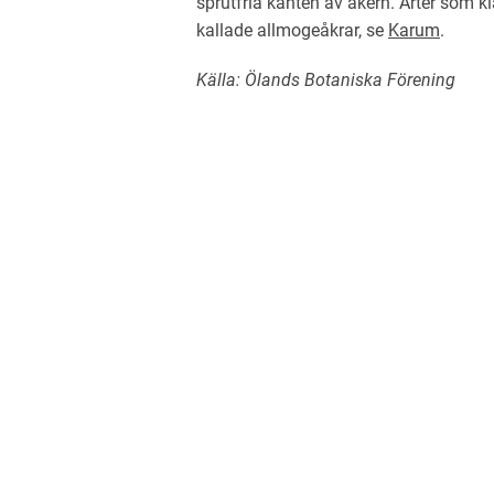
sprutfria kanten av åkern. Arter som kl
kallade allmogeåkrar, se
Karum
.
Källa: Ölands Botaniska Förening