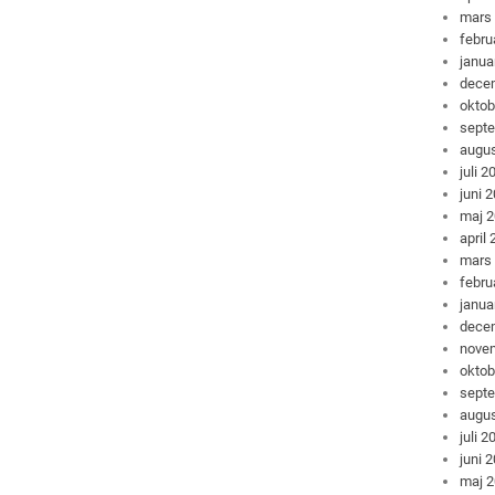
mars
febru
janua
dece
oktob
sept
augus
juli 2
juni 
maj 
april
mars
febru
janua
dece
nove
oktob
sept
augus
juli 2
juni 
maj 