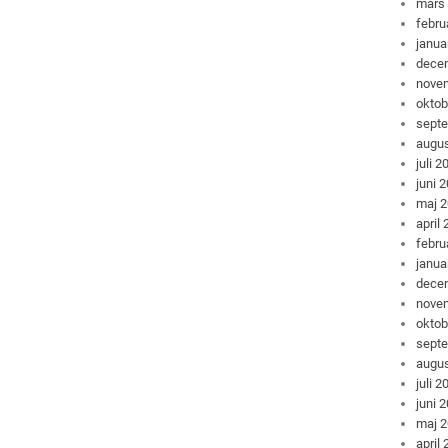
mars
febru
janua
dece
nove
oktob
sept
augus
juli 2
juni 
maj 
april
febru
janua
dece
nove
oktob
sept
augus
juli 2
juni 
maj 
april