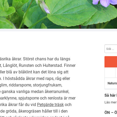
srika åkrar. Störst chans har du längs
, Långlöt, Runsten och Hulterstad. Finner
er blå av blåklint kan det löna sig att
n. I höstsådda åkrar med raps, råg eller
Naturs
tglim, riddarsporre, storjungfrukam,
de ganska vanliga medan åkerranunkel,
Så här 
rklynne, spjutsporre och renlosta är mer
Läs mer
ika åkrar får du vid
Petgärde träsk
och
de gröda, åkerogräsen håller till i den
ÖN – Ö