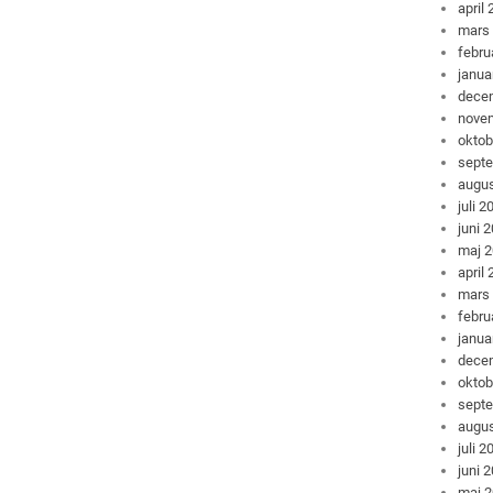
april
mars
febru
janua
dece
nove
oktob
sept
augus
juli 2
juni 
maj 
april
mars
febru
janua
dece
oktob
sept
augus
juli 2
juni 
maj 