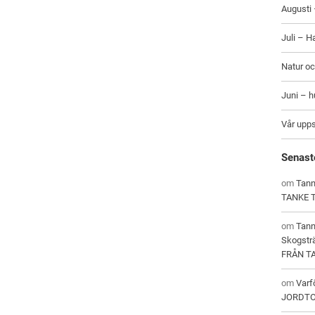
Augusti 
Juli – H
Natur oc
Juni – 
Vår upp
Senast
om
Tann
TANKE 
om
Tan
Skogstr
FRÅN T
om
Varf
JORDT