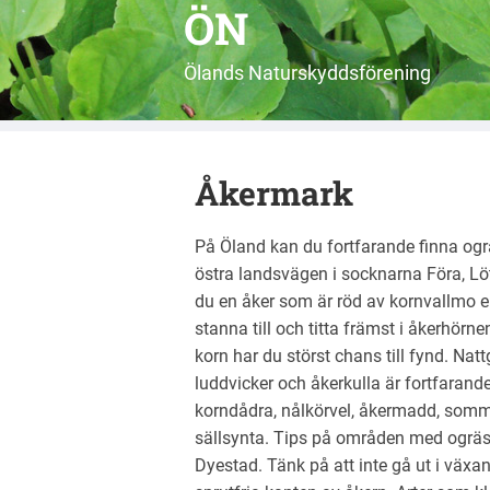
ÖN
Ölands Naturskyddsförening
Åkermark
På Öland kan du fortfarande finna ogrä
östra landsvägen i socknarna Föra, Löt
du en åker som är röd av kornvallmo ell
stanna till och titta främst i åkerhörne
korn har du störst chans till fynd. Nat
luddvicker och åkerkulla är fortfaran
korndådra, nålkörvel, åkermadd, somma
sällsynta. Tips på områden med ogräsr
Dyestad. Tänk på att inte gå ut i växan