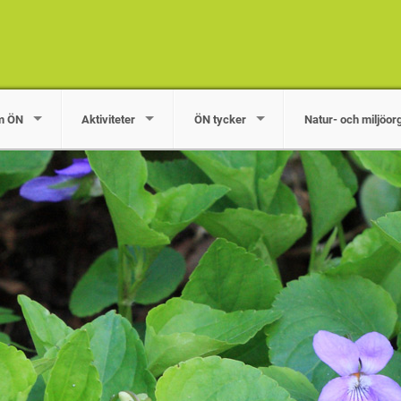
m ÖN
Aktiviteter
ÖN tycker
Natur- och miljöor