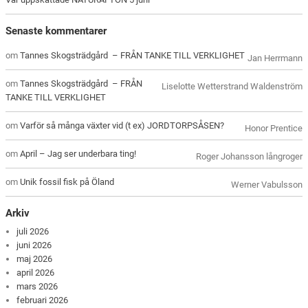
Senaste kommentarer
om
Tannes Skogsträdgård – FRÅN TANKE TILL VERKLIGHET
Jan Herrmann
om
Tannes Skogsträdgård – FRÅN
Liselotte Wetterstrand Waldenström
TANKE TILL VERKLIGHET
om
Varför så många växter vid (t ex) JORDTORPSÅSEN?
Honor Prentice
om
April – Jag ser underbara ting!
Roger Johansson långroger
om
Unik fossil fisk på Öland
Werner Vabulsson
Arkiv
juli 2026
juni 2026
maj 2026
april 2026
mars 2026
februari 2026