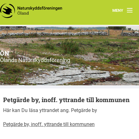
MENY
Hem
Om ÖN
ÖN
Aktiviteter
Ölands Naturskyddsförening
ÖN tycker
Natur- och miljöorganisationer på Öland
Petgärde by, inoff. yttrande till kommunen
Ölands natur
Här kan Du läsa yttrandet ang. Petgärde by
Petgärde by, inoff. yttrande till kommunen