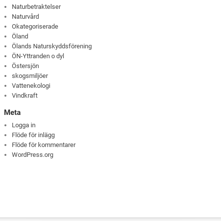
Naturbetraktelser
Naturvård
Okategoriserade
Öland
Ölands Naturskyddsförening
ÖN-Yttranden o dyl
Östersjön
skogsmiljöer
Vattenekologi
Vindkraft
Meta
Logga in
Flöde för inlägg
Flöde för kommentarer
WordPress.org