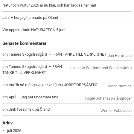
Natur och Kultur 2026 är nu klar, och kan laddas ner här!
Juni – hur jag hamnade på Öland
Vår uppskattade NATURAFTON 5 juni
Senaste kommentarer
om
Tannes Skogsträdgård – FRÅN TANKE TILL VERKLIGHET
Jan Herrmann
om
Tannes Skogsträdgård – FRÅN
Liselotte Wetterstrand Waldenström
TANKE TILL VERKLIGHET
om
Varför så många växter vid (t ex) JORDTORPSÅSEN?
Honor Prentice
om
April – Jag ser underbara ting!
Roger Johansson långroger
om
Unik fossil fisk på Öland
Werner Vabulsson
Arkiv
juli 2026