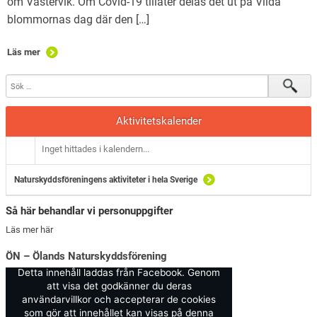
om Västervik. Om Covid-19 tillåter delas det ut på Vilda
blommornas dag där den […]
Läs mer
Aktivitetskalender
Inget hittades i kalendern...
Naturskyddsföreningens aktiviteter i hela Sverige
Så här behandlar vi personuppgifter
Läs mer här
ÖN – Ölands Naturskyddsförening
Detta innehåll laddas från Facebook. Genom
att visa det godkänner du deras
användarvillkor och accepterar de cookies
som gör att innehållet kan visas på denna