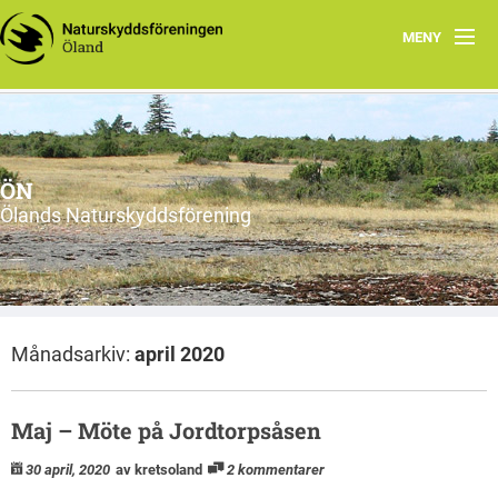
MENY
Hem
Om ÖN
ÖN
Aktiviteter
Ölands Naturskyddsförening
ÖN tycker
Natur- och miljöorganisationer på Öland
Månadsarkiv:
april 2020
Ölands natur
Maj – Möte på Jordtorpsåsen
30 april, 2020
av kretsoland
2 kommentarer