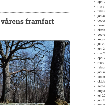
april
mars
febru
janua
 vårens framfart
dece
nove
oktob
sept
augus
juli 2
juni 
maj 
april
mars
febru
janua
dece
oktob
sept
augus
juli 2
juni 
maj 