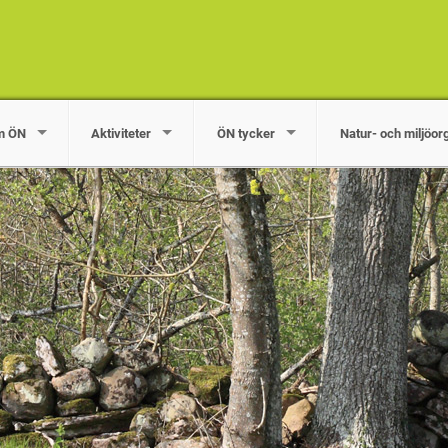
m ÖN
Aktiviteter
ÖN tycker
Natur- och miljöor