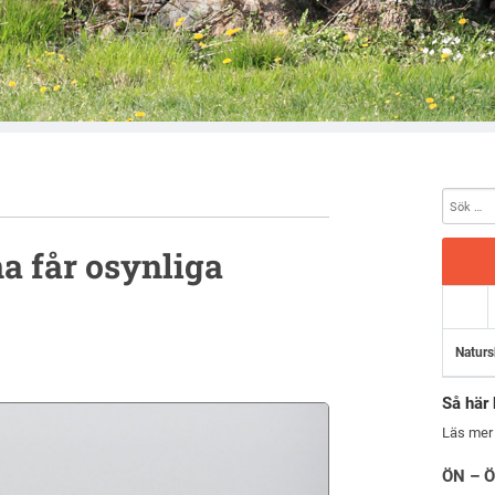
a får osynliga
Naturs
Så här 
Läs mer
ÖN – Ö