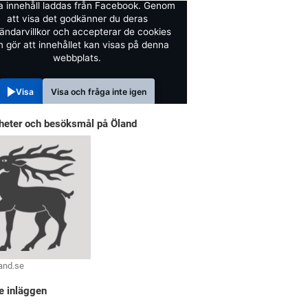
a innehåll laddas från Facebook. Genom
att visa det godkänner du deras
ändarvillkor och accepterar de cookies
 gör att innehållet kan visas på denna
webbplats.
Visa
Visa och fråga inte igen
heter och besöksmål på Öland
and.se
e inläggen