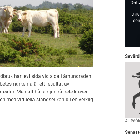
Dett
anv
som
Sevärd
dbruk har levt sida vid sida i århundraden.
etesmarkerna är ett resultat av
eatur. Men att hålla djur på bete kräver
en med virtuella stängsel kan bli en verklig
AlltPåÖl
Senast