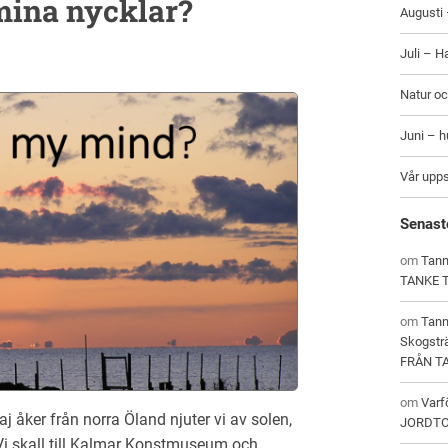
 mina nycklar?
Augusti 
Juli – H
Natur oc
Juni – 
Vår upp
Senast
om
Tann
TANKE 
om
Tan
Skogstr
FRÅN T
om
Varf
maj åker från norra Öland njuter vi av solen,
JORDT
i skall till Kalmar Konstmuseum och