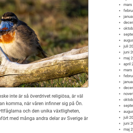
mars
febru
janua
dece
oktob
sept
augus
juli 2
juni 
maj 
april
mars
febru
janua
dece
nove
e inte är så överdrivet religiösa, är väl
oktob
kan komma, när våren infinner sig på Ön.
sept
ttfåglarna och den unika växtligheten,
augus
juli 2
ämfört med många andra delar av Sverige är
juni 
maj 