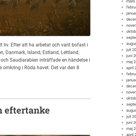
mars
febru
janua
dece
nove
oktob
sept
augus
liv. Efter att ha arbetat och varit bofast i
juli 2
n, Danmark, Island, Estland, Lettland,
juni 
 och Saudiarabien inträffade en händelse i
maj 
 omkring i Röda havet. Det var den 8
april
febru
janua
dece
nove
oktob
sept
 eftertanke
augus
juli 2
juni 
maj 
april