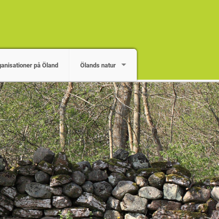
ganisationer på Öland
Ölands natur