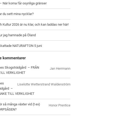
– När korna får osynliga gränser
ar du sett mina nycklar?
h Kultur 2026 är nu klar, och kan laddas ner här!
hur jag hamnade på Öland
skattade NATURAFTON 5 juni
e kommentarer
es Skogsträdgård – FRÅN
Jan Herrmann
TILL VERKLIGHET
nes
Liselotte Wetterstrand Waldenström
ädgård –
ANKE TILL VERKLIGHET
ör så många växter vid (t ex)
Honor Prentice
ORPSÅSEN?