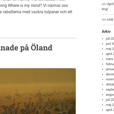
om
Apri
lning Where is my mind? Vi närmar oss
ting!
a rabatterna med vackra tulpaner och ett
om
Unik
Arkiv
juli 2
juni 
mnade på Öland
maj 
april
mars
febru
janua
dece
nove
oktob
sept
augus
juli 2
maj 
april