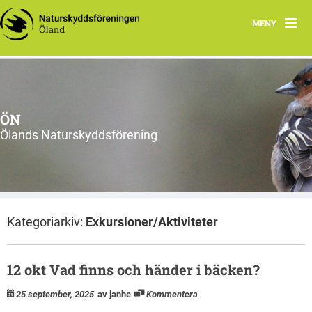
MENY
Hem
Om ÖN
ÖN
Aktiviteter
Ölands Naturskyddsförening
ÖN tycker
Natur- och miljöorganisationer på Öland
Kategoriarkiv:
Exkursioner/Aktiviteter
Ölands natur
12 okt Vad finns och händer i bäcken?
25 september, 2025
av janhe
Kommentera