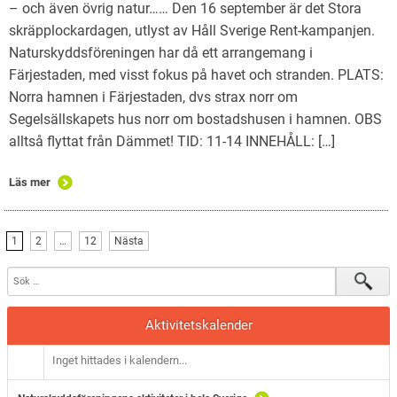
– och även övrig natur…… Den 16 september är det Stora
skräpplockardagen, utlyst av Håll Sverige Rent-kampanjen.
Naturskyddsföreningen har då ett arrangemang i
Färjestaden, med visst fokus på havet och stranden. PLATS:
Norra hamnen i Färjestaden, dvs strax norr om
Segelsällskapets hus norr om bostadshusen i hamnen. OBS
alltså flyttat från Dämmet! TID: 11-14 INNEHÅLL: […]
Läs mer
1
2
…
12
Nästa
Aktivitetskalender
Inget hittades i kalendern...