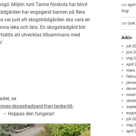
igd. Miljön runt Tanne förskola har blivit
om
Apri
ting!
trädgården har engagerat barnen på flera
a var just att skogsträdgården ska vara en
om
Unik
nna leka och lära. En skogsträdgård blir
ortsätta att utvecklas tillsammans med
Arkiv
!
juli 2
juni 
maj 
april
mars
febru
janua
dece
nove
adet, se
oktob
nes-skogstradgard-fran-tanke-till-
sept
augus
– Hoppas den fungerar!
juli 2
maj 
april