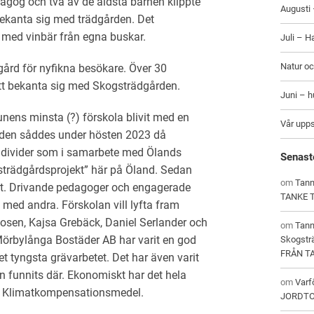
agog och två av de äldsta barnen klippte
Augusti 
 bekanta sig med trädgården. Det
 med vinbär från egna buskar.
Juli – H
Natur oc
ård för nyfikna besökare. Över 30
 att bekanta sig med Skogsträdgården.
Juni – 
ens minsta (?) förskola blivit med en
Vår upp
ården såddes under hösten 2023 då
individer som i samarbete med Ölands
Senast
strädgårdsprojekt” här på Öland. Sedan
om
Tann
ert. Drivande pedagoger och engagerade
TANKE 
 med andra. Förskolan vill lyfta fram
sen, Kajsa Grebäck, Daniel Serlander och
om
Tan
Mörbylånga Bostäder AB har varit en god
Skogstr
FRÅN T
et tyngsta grävarbetet. Det har även varit
an funnits där. Ekonomiskt har det hela
om
Varf
 Klimatkompensationsmedel.
JORDT