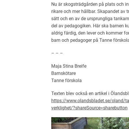
Nu är skogsträdgården på plats och inv
rikare och mer hållbar. Skapandet av 
sätt och en av de ursprungliga tankarn
del av pedagogiken. Här ska barnen ku
aldrig färdig, den lever och kommer f
barn och pedagoger på Tanne förskola
– – –
Maja Stina Breife
Barnskötare
Tanne förskola
Texten blev också en artikel i Ölandsbl
https://www.olandsbladet.se/oland/tan
verklighet/?shareSource=sharebutton