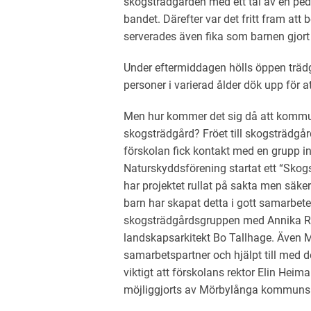
skogsträdgården med ett tal av en ped
bandet. Därefter var det fritt fram att
serverades även fika som barnen gjort
Under eftermiddagen hölls öppen trädg
personer i varierad ålder dök upp för
Men hur kommer det sig då att kommun
skogsträdgård? Fröet till skogsträdg
förskolan fick kontakt med en grupp 
Naturskyddsförening startat ett “Skog
har projektet rullat på sakta men säk
barn har skapat detta i gott samarbete
skogsträdgårdsgruppen med Annika Ro
landskapsarkitekt Bo Tallhage. Även 
samarbetspartner och hjälpt till med d
viktigt att förskolans rektor Elin Heim
möjliggjorts av Mörbylånga kommuns