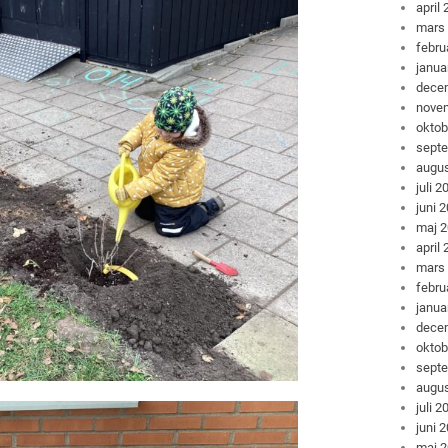
april
mars
febru
janua
dece
nove
oktob
sept
augus
juli 2
juni 
maj 
april
mars
febru
janua
dece
oktob
sept
augus
juli 2
juni 
maj 