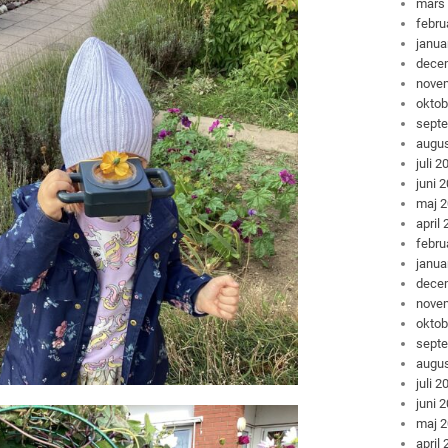
mars
febru
janua
dece
nove
oktob
sept
augus
juli 2
juni 
maj 
april
febru
janua
dece
nove
oktob
sept
augus
juli 2
juni 
maj 
april