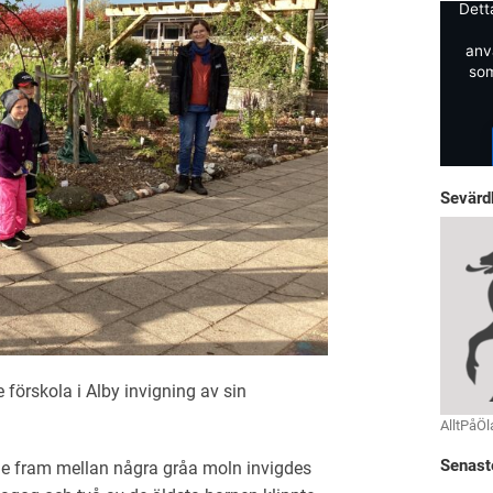
Dett
anv
som
Sevärd
förskola i Alby invigning av sin
AlltPåÖl
Senast
de fram mellan några gråa moln invigdes