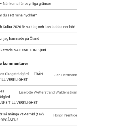
– När korna får osynliga gränser
ar du sett mina nycklar?
h Kultur 2026 är nu klar, och kan laddas ner här!
hur jag hamnade på Öland
skattade NATURAFTON 5 juni
e kommentarer
es Skogsträdgård – FRÅN
Jan Herrmann
TILL VERKLIGHET
nes
Liselotte Wetterstrand Waldenström
ädgård –
ANKE TILL VERKLIGHET
ör så många växter vid (t ex)
Honor Prentice
ORPSÅSEN?