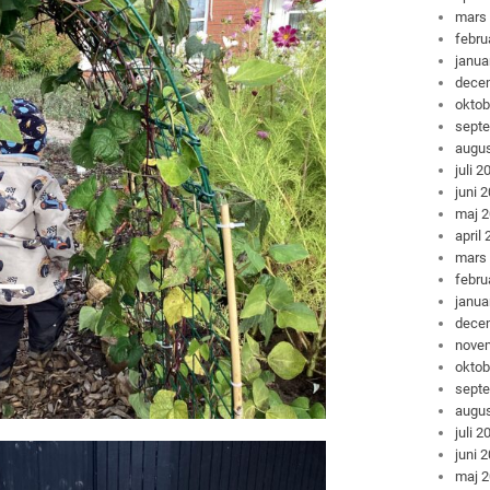
mars
febru
janua
dece
oktob
sept
augus
juli 2
juni 
maj 
april
mars
febru
janua
dece
nove
oktob
sept
augus
juli 2
juni 
maj 