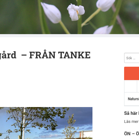
dgård – FRÅN TANKE
Naturs
Så här 
Läs mer
ÖN – Ö