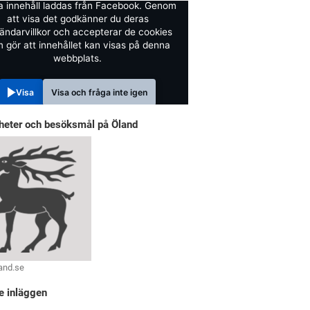
a innehåll laddas från Facebook. Genom
att visa det godkänner du deras
ändarvillkor och accepterar de cookies
 gör att innehållet kan visas på denna
webbplats.
Visa
Visa och fråga inte igen
heter och besöksmål på Öland
and.se
e inläggen