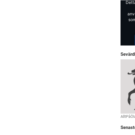
Dett
anv
som
Sevärd
AlltPåÖl
Senast