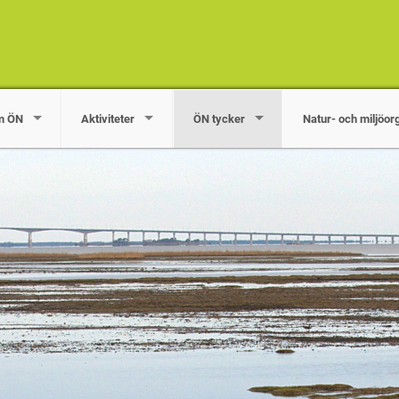
m ÖN
Aktiviteter
ÖN tycker
Natur- och miljöor