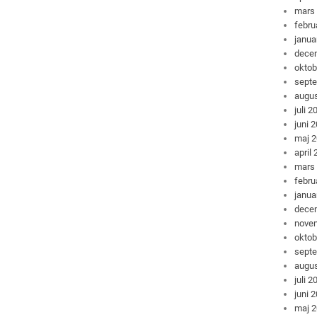
mars
febru
janua
dece
oktob
sept
augus
juli 2
juni 
maj 
april
mars
febru
janua
dece
nove
oktob
sept
augus
juli 2
juni 
maj 