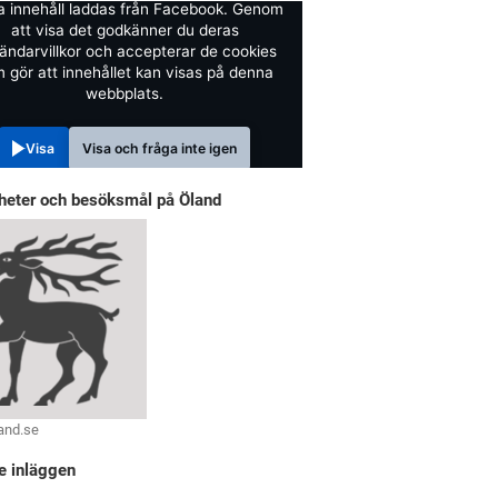
a innehåll laddas från Facebook. Genom
att visa det godkänner du deras
ändarvillkor och accepterar de cookies
 gör att innehållet kan visas på denna
webbplats.
Visa
Visa och fråga inte igen
heter och besöksmål på Öland
and.se
e inläggen