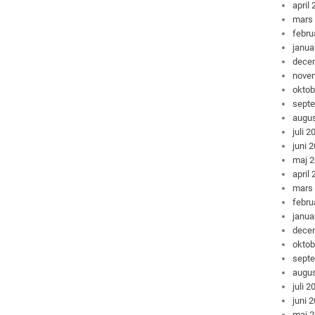
april
mars
febru
janua
dece
nove
oktob
sept
augus
juli 2
juni 
maj 
april
mars
febru
janua
dece
oktob
sept
augus
juli 2
juni 
maj 