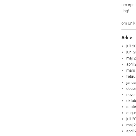
om
Apri
ting!
om
Unik
Arkiv
juli 2
juni 
maj 
april
mars
febru
janua
dece
nove
oktob
sept
augus
juli 2
maj 
april