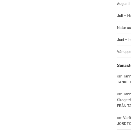
Augusti 
Juli – H
Natur oc
Juni – 
Vår upp
Senast
om
Tann
TANKE 
om
Tan
Skogstr
FRÅN T
om
Varf
JORDT