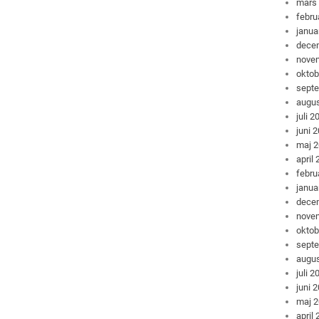
mars
febru
janua
dece
nove
oktob
sept
augus
juli 2
juni 
maj 
april
febru
janua
dece
nove
oktob
sept
augus
juli 2
juni 
maj 
april