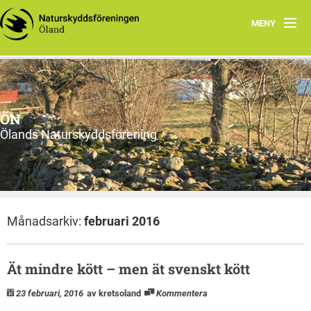
MENY
Hem
Om ÖN
ÖN
Aktiviteter
Ölands Naturskyddsförening
ÖN tycker
Natur- och miljöorganisationer på Öland
Månadsarkiv:
februari 2016
Ölands natur
Ät mindre kött – men ät svenskt kött
23 februari, 2016
av kretsoland
Kommentera