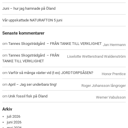
Juni – hur jag hamnade på Öland
Vår uppskattade NATURAFTON 5 juni
Senaste kommentarer
om
Tannes Skogsträdgård – FRÅN TANKE TILL VERKLIGHET
Jan Herrmann
om
Tannes Skogsträdgård – FRÅN
Liselotte Wetterstrand Waldenström
TANKE TILL VERKLIGHET
om
Varför så många växter vid (t ex) JORDTORPSÅSEN?
Honor Prentice
om
April – Jag ser underbara ting!
Roger Johansson långroger
om
Unik fossil fisk på Öland
Werner Vabulsson
Arkiv
juli 2026
juni 2026
maj 2026