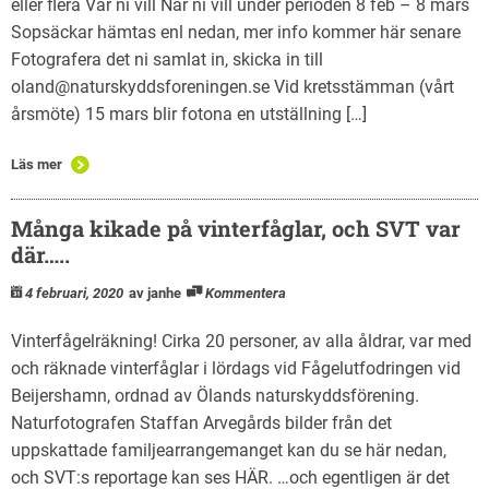
eller flera Var ni vill När ni vill under perioden 8 feb – 8 mars
Sopsäckar hämtas enl nedan, mer info kommer här senare
Fotografera det ni samlat in, skicka in till
oland@naturskyddsforeningen.se Vid kretsstämman (vårt
årsmöte) 15 mars blir fotona en utställning […]
Läs mer
Många kikade på vinterfåglar, och SVT var
där…..
4 februari, 2020
av janhe
Kommentera
Vinterfågelräkning! Cirka 20 personer, av alla åldrar, var med
och räknade vinterfåglar i lördags vid Fågelutfodringen vid
Beijershamn, ordnad av Ölands naturskyddsförening.
Naturfotografen Staffan Arvegårds bilder från det
uppskattade familjearrangemanget kan du se här nedan,
och SVT:s reportage kan ses HÄR. …och egentligen är det