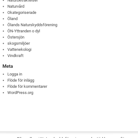
Naturbetraktelser
Naturvård
Okategoriserade
Öland
Ölands Naturskyddsförening
ÖN-Yttranden o dyl
Östersjön
skogsmiljöer
Vattenekologi
Vindkraft
Meta
Logga in
Flöde för inlägg
Flöde för kommentarer
WordPress.org