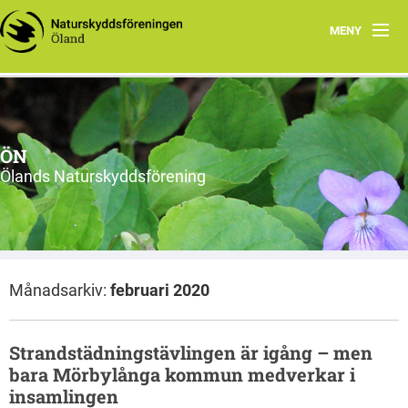
MENY
Hem
Om ÖN
ÖN
Aktiviteter
Ölands Naturskyddsförening
ÖN tycker
Natur- och miljöorganisationer på Öland
Månadsarkiv:
februari 2020
Ölands natur
Strandstädningstävlingen är igång – men
bara Mörbylånga kommun medverkar i
insamlingen