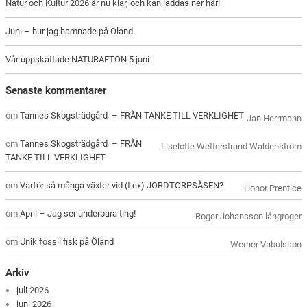
Natur och Kultur 2026 är nu klar, och kan laddas ner här!
Juni – hur jag hamnade på Öland
Vår uppskattade NATURAFTON 5 juni
Senaste kommentarer
om
Tannes Skogsträdgård – FRÅN TANKE TILL VERKLIGHET
Jan Herrmann
om
Tannes Skogsträdgård – FRÅN
Liselotte Wetterstrand Waldenström
TANKE TILL VERKLIGHET
om
Varför så många växter vid (t ex) JORDTORPSÅSEN?
Honor Prentice
om
April – Jag ser underbara ting!
Roger Johansson långroger
om
Unik fossil fisk på Öland
Werner Vabulsson
Arkiv
juli 2026
juni 2026