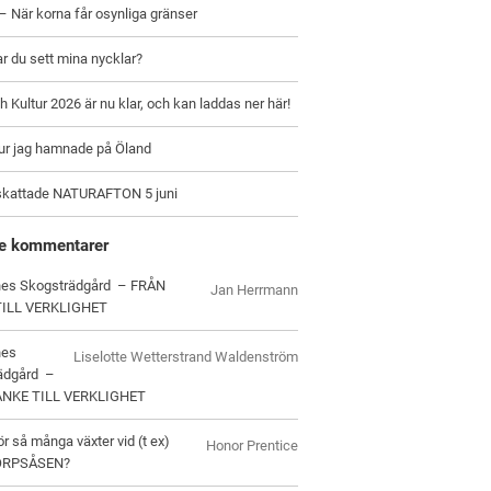
– När korna får osynliga gränser
ar du sett mina nycklar?
h Kultur 2026 är nu klar, och kan laddas ner här!
hur jag hamnade på Öland
skattade NATURAFTON 5 juni
e kommentarer
es Skogsträdgård – FRÅN
Jan Herrmann
TILL VERKLIGHET
nes
Liselotte Wetterstrand Waldenström
ädgård –
ANKE TILL VERKLIGHET
ör så många växter vid (t ex)
Honor Prentice
ORPSÅSEN?