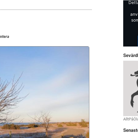
Dett
anv
som
ntera
Sevärd
AlltPåÖl
Senast