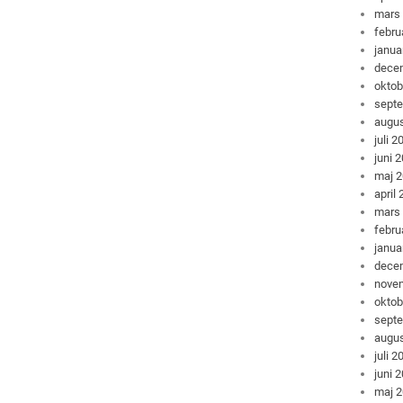
mars
febru
janua
dece
oktob
sept
augus
juli 2
juni 
maj 
april
mars
febru
janua
dece
nove
oktob
sept
augus
juli 2
juni 
maj 