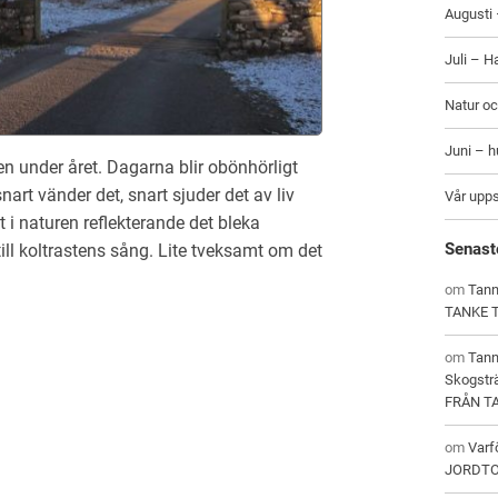
Augusti 
Juli – H
Natur oc
Juni – 
en under året. Dagarna blir obönhörligt
snart vänder det, snart sjuder det av liv
Vår upp
t i naturen reflekterande det bleka
Senast
till koltrastens sång. Lite tveksamt om det
om
Tann
TANKE 
om
Tan
Skogstr
FRÅN T
om
Varf
JORDT