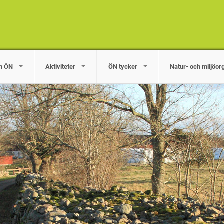
m ÖN
Aktiviteter
ÖN tycker
Natur- och miljöor