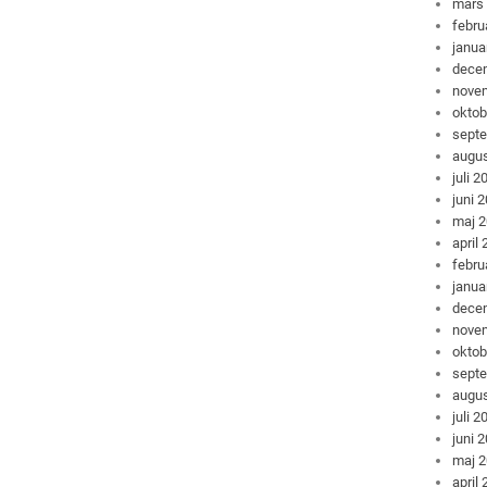
mars
febru
janua
dece
nove
oktob
sept
augus
juli 2
juni 
maj 
april
febru
janua
dece
nove
oktob
sept
augus
juli 2
juni 
maj 
april