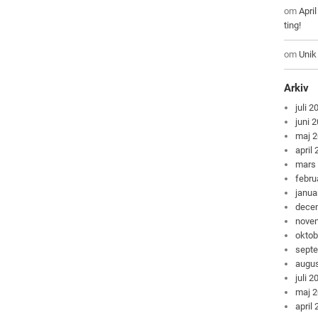
om
Apri
ting!
om
Unik
Arkiv
juli 2
juni 
maj 
april
mars
febru
janua
dece
nove
oktob
sept
augus
juli 2
maj 
april