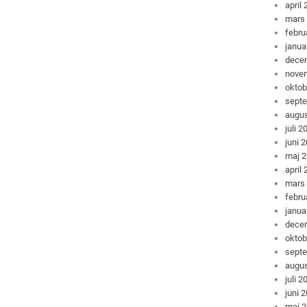
april
mars
febru
janua
dece
nove
oktob
sept
augus
juli 2
juni 
maj 
april
mars
febru
janua
dece
oktob
sept
augus
juli 2
juni 
maj 