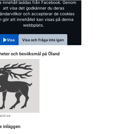
a innehåll laddas från Facebook. Genom
att visa det godkänner du deras
ändarvillkor och accepterar de cookies
 gör att innehållet kan visas på denna
webbplats.
Visa
Visa och fråga inte igen
heter och besöksmål på Öland
and.se
e inläggen