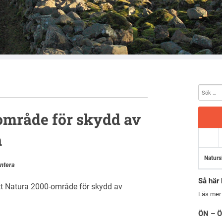
område för skydd av
n
Naturs
ntera
Så här 
ytt Natura 2000-område för skydd av
Läs mer
ÖN – Ö