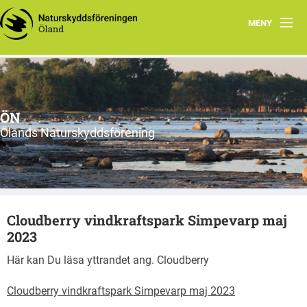
MENY
Hem
Om ÖN
ÖN
Aktiviteter
Ölands Naturskyddsförening
ÖN tycker
Natur- och miljöorganisationer på Öland
Cloudberry vindkraftspark Simpevarp maj
Ölands natur
2023
Här kan Du läsa yttrandet ang. Cloudberry
Cloudberry vindkraftspark Simpevarp maj 2023