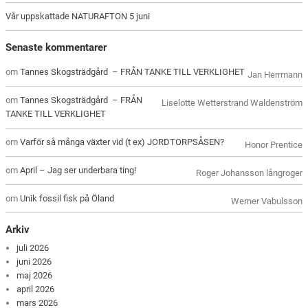
Vår uppskattade NATURAFTON 5 juni
Senaste kommentarer
om
Tannes Skogsträdgård – FRÅN TANKE TILL VERKLIGHET
Jan Herrmann
om
Tannes Skogsträdgård – FRÅN
Liselotte Wetterstrand Waldenström
TANKE TILL VERKLIGHET
om
Varför så många växter vid (t ex) JORDTORPSÅSEN?
Honor Prentice
om
April – Jag ser underbara ting!
Roger Johansson långroger
om
Unik fossil fisk på Öland
Werner Vabulsson
Arkiv
juli 2026
juni 2026
maj 2026
april 2026
mars 2026