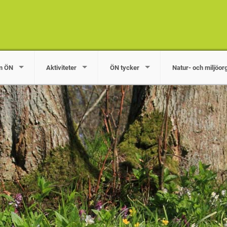
m ÖN
Aktiviteter
ÖN tycker
Natur- och miljöor