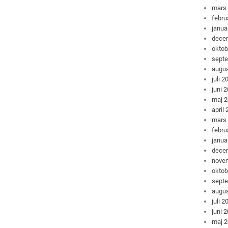
mars
febru
janua
dece
oktob
sept
augus
juli 2
juni 
maj 
april
mars
febru
janua
dece
nove
oktob
sept
augus
juli 2
juni 
maj 