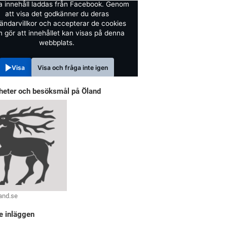
a innehåll laddas från Facebook. Genom
att visa det godkänner du deras
ändarvillkor och accepterar de cookies
 gör att innehållet kan visas på denna
webbplats.
Visa
Visa och fråga inte igen
heter och besöksmål på Öland
and.se
e inläggen