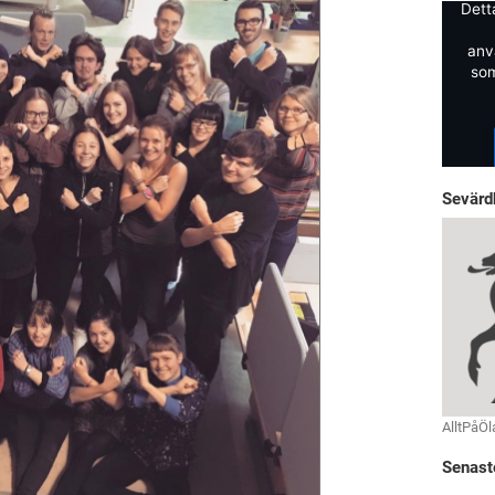
Dett
anv
som
Sevärd
AlltPåÖl
Senast