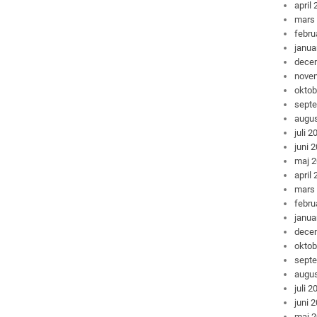
april
mars
febru
janua
dece
nove
oktob
sept
augus
juli 2
juni 
maj 
april
mars
febru
janua
dece
oktob
sept
augus
juli 2
juni 
maj 