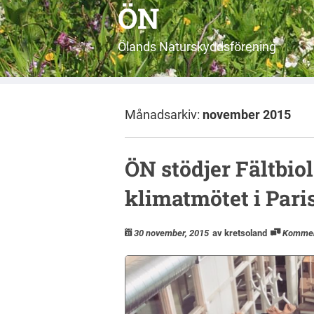
ÖN
Ölands Naturskyddsförening
Månadsarkiv:
november 2015
ÖN stödjer Fältbio
klimatmötet i Pari
30 november, 2015
av kretsoland
Kommen