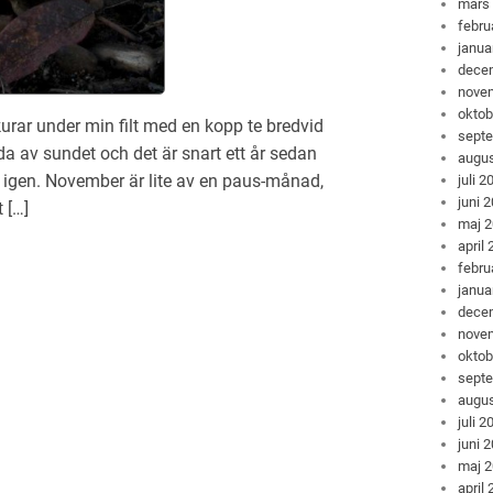
mars
febru
janua
dece
nove
oktob
urar under min filt med en kopp te bredvid
sept
da av sundet och det är snart ett år sedan
augus
 igen. November är lite av en paus-månad,
juli 2
juni 
t […]
maj 
april
febru
janua
dece
nove
oktob
sept
augus
juli 2
juni 
maj 
april