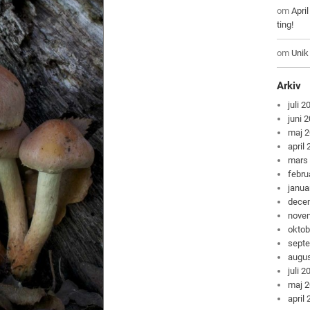
om
Apri
ting!
om
Unik
Arkiv
juli 2
juni 
maj 
april
mars
febru
janua
dece
nove
oktob
sept
augus
juli 2
maj 
april