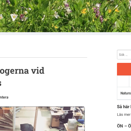
logerna vid
s
Naturs
tera
Så här 
Läs mer
ÖN – Ö