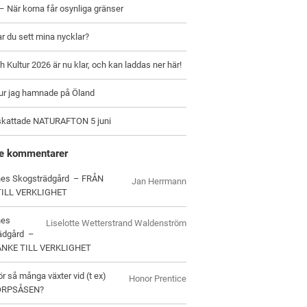
– När korna får osynliga gränser
ar du sett mina nycklar?
h Kultur 2026 är nu klar, och kan laddas ner här!
hur jag hamnade på Öland
skattade NATURAFTON 5 juni
e kommentarer
es Skogsträdgård – FRÅN
Jan Herrmann
TILL VERKLIGHET
nes
Liselotte Wetterstrand Waldenström
ädgård –
ANKE TILL VERKLIGHET
ör så många växter vid (t ex)
Honor Prentice
ORPSÅSEN?