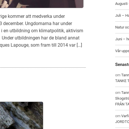
Augusti 
Juli – H
Sverige kommer att medverka under
 13 december. Ungdomarna har under
Natur oc
i en utbildning om klimatpolitik, aktivism
 Under utbildningen har de bland annat
Juni – 
ques Lapouge, som fram till 2014 var […]
Vår upp
Senast
om
Tann
TANKE 
om
Tan
Skogstr
FRÅN T
om
Varf
JORDT