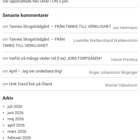
Vår uppskattade NATURAFTON 5 juni
Senaste kommentarer
om
Tannes Skogsträdgård – FRÅN TANKE TILL VERKLIGHET
Jan Herrmann
om
Tannes Skogsträdgård – FRÅN
Liselotte Wetterstrand Waldenström
TANKE TILL VERKLIGHET
om
Varför så många växter vid (t ex) JORDTORPSÅSEN?
Honor Prentice
om
April – Jag ser underbara ting!
Roger Johansson långroger
om
Unik fossil fisk på Öland
Werner Vabulsson
Arkiv
juli 2026
juni 2026
maj 2026
april 2026
mars 2026
februari 2026