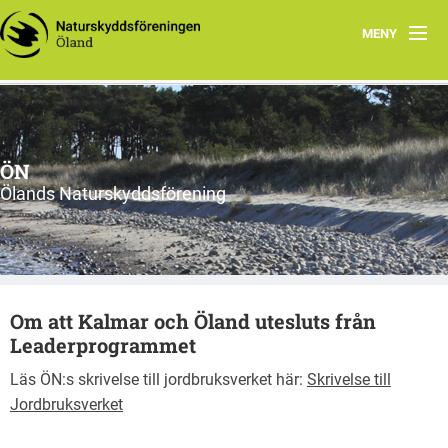
MENY
Hem
Om ÖN
ÖN
Aktiviteter
Ölands Naturskyddsförening
ÖN tycker
Natur- och miljöorganisationer på Öland
Om att Kalmar och Öland utesluts från
Ölands natur
Leaderprogrammet
Läs ÖN:s skrivelse till jordbruksverket här:
Skrivelse till
Jordbruksverket