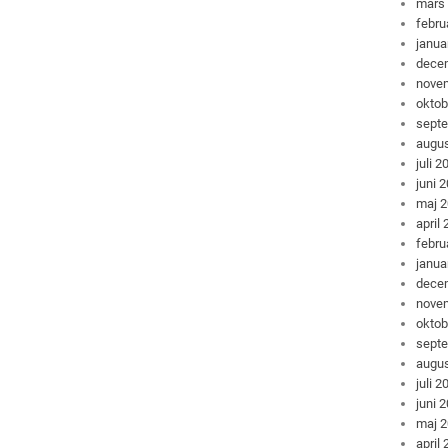
mars
febru
janua
dece
nove
oktob
sept
augus
juli 2
juni 
maj 
april
febru
janua
dece
nove
oktob
sept
augus
juli 2
juni 
maj 
april