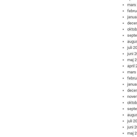
mars
febru
janua
dece
oktob
sept
augus
juli 2
juni 
maj 
april
mars
febru
janua
dece
nove
oktob
sept
augus
juli 2
juni 
maj 