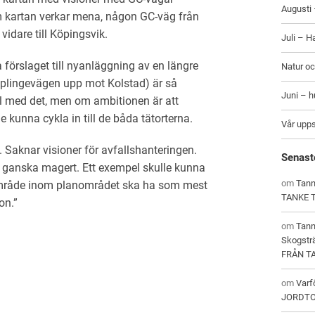
Augusti 
som kartan verkar mena, någon GC-väg från
vidare till Köpingsvik.
Juli – H
förslaget till nyanläggning av en längre
Natur oc
lingevägen upp mot Kolstad) är så
Juni – 
 fel med det, men om ambitionen är att
 kunna cykla in till de båda tätorterna.
Vår upp
 Saknar visioner för avfallshanteringen.
Senast
s ganska magert. Ett exempel skulle kunna
om
Tann
t område inom planområdet ska ha som mest
TANKE 
on.”
om
Tan
Skogstr
FRÅN T
om
Varf
JORDT