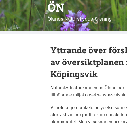
ÖN
Ölands Naturskyddsförening
Yttrande över försl
av översiktplanen 
Köpingsvik
Naturskyddsföreningen på Öland har t
tillhörande miljökonsekvensbeskrivnin
Vi noterar jordbrukets betydelse som 
stor vikt vid hur jordbruk och bosta
planområdet. Men vi saknar en beskriv