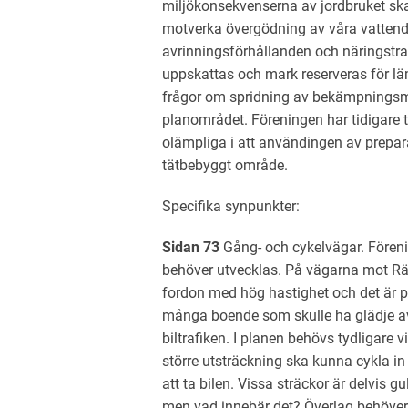
miljökonsekvenserna av jordbruket sk
motverka övergödning av våra vattend
avrinningsförhållanden och näringstra
uppskattas och mark reserveras för lä
frågor om spridning av bekämpnings
planområdet. Föreningen har tidigare 
olämpliga i att användingen av prepara
tätbebyggt område.
Specifika synpunkter:
Sidan 73
Gång- och cykelvägar. Förenin
behöver utvecklas. På vägarna mot Rä
fordon med hög hastighet och det är pe
många boende som skulle ha glädje a
biltrafiken. I planen behövs tydligare v
större utsträckning ska kunna cykla in 
att ta bilen. Vissa sträckor är delvis gu
men vad innebär det? Överlag behöver