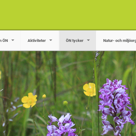
m ÖN
Aktiviteter
ÖN tycker
Natur- och miljöor