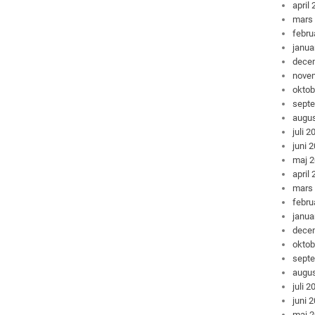
april
mars
febru
janua
dece
nove
oktob
sept
augus
juli 2
juni 
maj 
april
mars
febru
janua
dece
oktob
sept
augus
juli 2
juni 
maj 