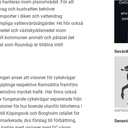
a hanteras inom planområdet. För att
Dett
rag och kustvatten behöver
anv
nsporter i diken och vattendrag
som
mpliga vattenvårdsåtgärder. Hit hör också
medel och växtskyddsmedel inom
till kommunen anmält och påtalat det
t som Roundup är tillåtna intill
Sevärd
gen anser att visioner för cykelvägar
pplinge respektive Ramsättra framförs
riodvis mycket trafik. Här finns också
v fungerande cykelvägar separerade från
isioner för hur boende utanför tätorterna i
AlltPåÖl
till Köpingsvik och Borgholm istället för
lmarkerade, dvs förslag till förbättring,
Senast
 kartan med visioner med GC-vägar