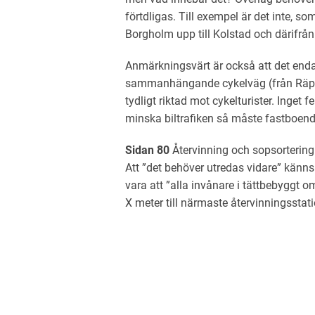
förtdligas. Till exempel är det inte, 
Borgholm upp till Kolstad och därifrån 
Anmärkningsvärt är också att det enda 
sammanhängande cykelväg (från Räpp
tydligt riktad mot cykelturister. Inget
minska biltrafiken så måste fastboende
Sidan 80
Återvinning och sopsortering.
Att ”det behöver utredas vidare” känn
vara att ”alla invånare i tättbebygg
X meter till närmaste återvinningsstati