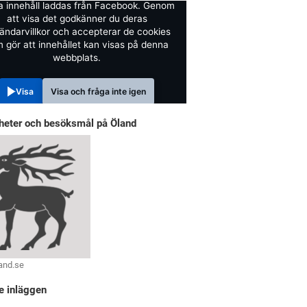
a innehåll laddas från Facebook. Genom
att visa det godkänner du deras
ändarvillkor och accepterar de cookies
 gör att innehållet kan visas på denna
webbplats.
Visa
Visa och fråga inte igen
heter och besöksmål på Öland
and.se
e inläggen