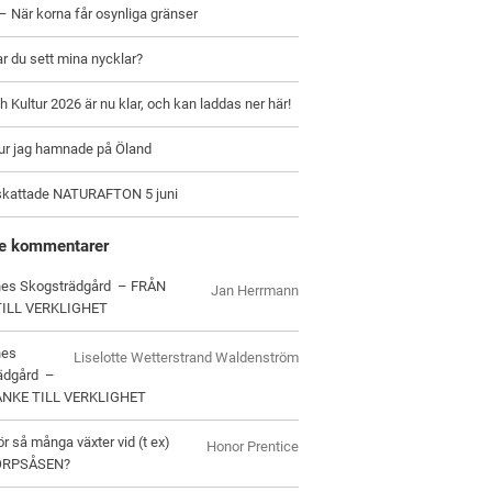
– När korna får osynliga gränser
ar du sett mina nycklar?
h Kultur 2026 är nu klar, och kan laddas ner här!
hur jag hamnade på Öland
skattade NATURAFTON 5 juni
e kommentarer
es Skogsträdgård – FRÅN
Jan Herrmann
TILL VERKLIGHET
nes
Liselotte Wetterstrand Waldenström
ädgård –
ANKE TILL VERKLIGHET
ör så många växter vid (t ex)
Honor Prentice
ORPSÅSEN?