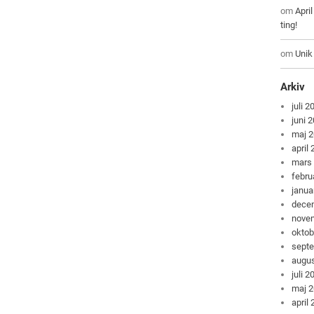
om
Apri
ting!
om
Unik
Arkiv
juli 2
juni 
maj 
april
mars
febru
janua
dece
nove
oktob
sept
augus
juli 2
maj 
april