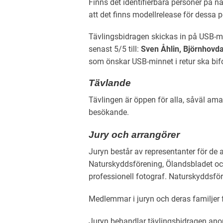
Finns det identifierbara personer på n
att det finns modellrelease för dessa p
Tävlingsbidragen skickas in på USB-
senast 5/5 till:
Sven Åhlin,
Björnhovd
som önskar USB-minnet i retur ska bifo
Tävlande
Tävlingen är öppen för alla, såväl ama
besökande.
Jury och arrangörer
Juryn består av representanter för de
Naturskyddsförening, Ölandsbladet oc
professionell fotograf. Naturskyddsför
Medlemmar i juryn och deras familjer få
Juryn behandlar tävlingsbidragen anon