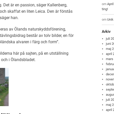
om
Apri
. Det är en passion, säger Kallenberg,
ting!
ch skaffat en liten Leica. Den är förstås
 säger han.
om
Unik
geras av Ölands naturskyddsförening,
Arkiv
vlingsbidrag består av tolv bilder, en för
juli 2
ländska alvaren i färg och form”.
juni 
maj 
bilderna här på sajten, på en utställning
april
mars
 och i Ölandsbladet.
febru
janua
dece
nove
oktob
sept
augus
juli 2
maj 
april