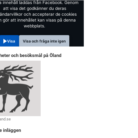
a innehåll laddas från Facebook. Genom
att visa det godkänner du deras
ändarvillkor och accepterar de cookies
 gör att innehållet kan visas på denna
webbplats.
Visa
Visa och fråga inte igen
heter och besöksmål på Öland
and.se
e inläggen