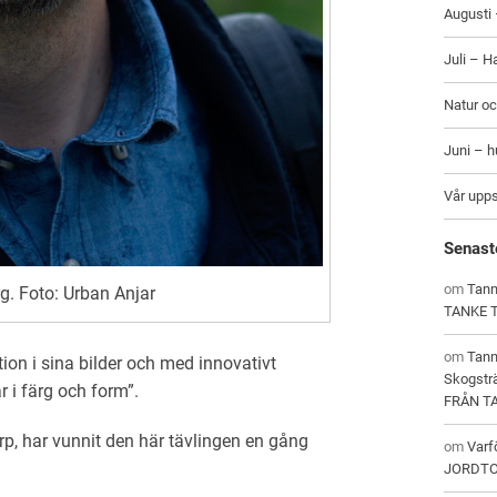
Augusti 
Juli – H
Natur oc
Juni – 
Vår upp
Senast
om
Tann
g. Foto: Urban Anjar
TANKE 
om
Tan
ion i sina bilder och med innovativt
Skogstr
 i färg och form”.
FRÅN T
p, har vunnit den här tävlingen en gång
om
Varf
JORDT