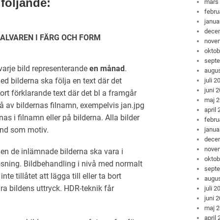
 följande:
mars
febru
janua
dece
ALVAREN I FÄRG OCH FORM
nove
oktob
sept
 varje bild representerande
en månad
.
augus
ed bilderna ska följa en text där det
juli 2
juni 
kort förklarande text där det bl a framgår
maj 
 av bildernas filnamn, exempelvis jan.jpg
april
as i filnamn eller på bilderna. Alla bilder
febru
and som motiv.
janua
dece
nove
 men de inlämnade bilderna ska vara i
oktob
sning. Bildbehandling i nivå med normalt
sept
e tillåtet att lägga till eller ta bort
augus
dra bildens uttryck. HDR-teknik får
juli 2
juni 
maj 
april