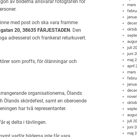
ågon av bilderna ansvarar fotografen för
mars
ersoner.
febru
janua
minne med post och ska vara framme
dece
oktob
agatan
20,
38635
FÄRJESTADEN
. Den
sept
ga adresserat och frankerat returkuvert.
augus
juli 2
juni 
maj 
törer som proffs, för ölänningar och
april
mars
febru
janua
dece
 arrangerande organisationerna, Ölands
nove
h Ölands skördefest, samt en oberoende
oktob
eningen har två representanter.
sept
augus
juli 2
r ej delta i tävlingen.
juni 
maj 
ymt varför bilderna inte får vara