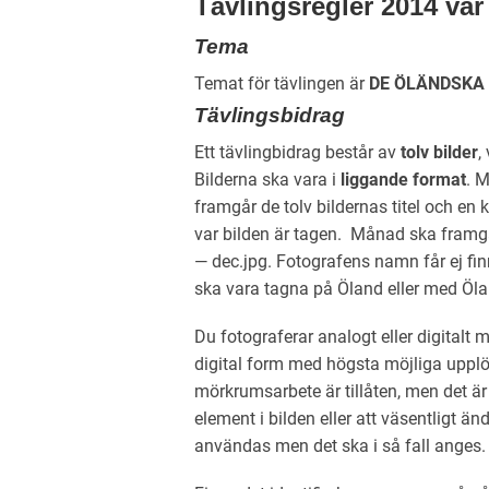
Tävlingsregler 2014 var
Tema
Temat för tävlingen är
DE ÖLÄNDSKA 
Tävlingsbidrag
Ett tävlingbidrag består av
tolv bilder
,
Bilderna ska vara i
liggande format
. M
framgår de tolv bildernas titel och en 
var bilden är tagen. Månad ska framgå
— dec.jpg. Fotografens namn får ej finn
ska vara tagna på Öland eller med Öl
Du fotograferar analogt eller digitalt
digital form med högsta möjliga upplö
mörkrumsarbete är tillåten, men det är int
element i bilden eller att väsentligt än
användas men det ska i så fall anges.