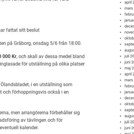
april
mars
febru
janua
dece
r fattat sitt beslut
nove
oktob
ten på Gråborg, onsdag 5/6 från 18:00.
sept
augus
0 000 Kr
, och skall av dessa medel bland
juli 2
juni 
inglasade för utställning på olika platser
maj 
april
mars
 Ölandsbladet, i en utställning som
febru
et och förhoppningsvis också i en
janua
dece
oktob
sept
lderna, men arrangörerna förbehåller sig
augus
nadsföring av tävlingen och för
juli 2
eventuell kalender.
juni 
maj 