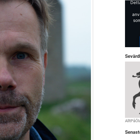
Dett
anv
som
Sevärd
AlltPåÖl
Senast