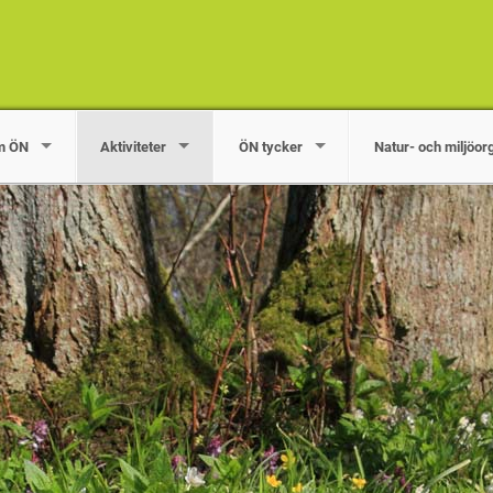
m ÖN
Aktiviteter
ÖN tycker
Natur- och miljöor