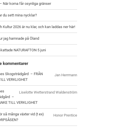
– När korna får osynliga gränser
ar du sett mina nycklar?
h Kultur 2026 är nu klar, och kan laddas ner här!
hur jag hamnade på Öland
skattade NATURAFTON 5 juni
e kommentarer
es Skogsträdgård – FRÅN
Jan Herrmann
TILL VERKLIGHET
nes
Liselotte Wetterstrand Waldenström
ädgård –
ANKE TILL VERKLIGHET
ör så många växter vid (t ex)
Honor Prentice
ORPSÅSEN?