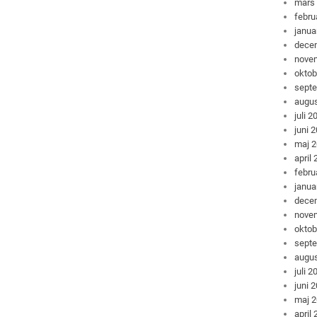
mars
febru
janua
dece
nove
oktob
sept
augus
juli 2
juni 
maj 
april
febru
janua
dece
nove
oktob
sept
augus
juli 2
juni 
maj 
april