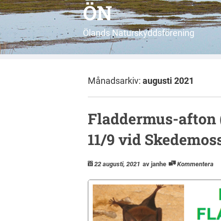
ÖN
Ölands Naturskyddsförening
Månadsarkiv:
augusti 2021
Fladdermus-afton 
11/9 vid Skedemos
22 augusti, 2021
av janhe
Kommentera