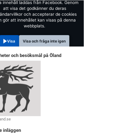
a innehåll laddas från Facebook. Genom
att visa det godkänner du deras
ändarvillkor och accepterar de cookies
 gör att innehållet kan visas på denna
webbplats.
Visa
Visa och fråga inte igen
heter och besöksmål på Öland
and.se
e inläggen