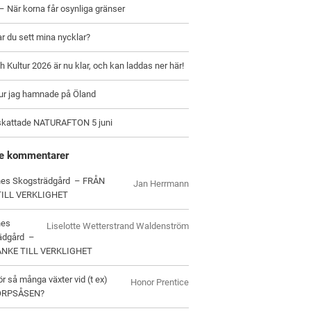
– När korna får osynliga gränser
ar du sett mina nycklar?
h Kultur 2026 är nu klar, och kan laddas ner här!
hur jag hamnade på Öland
skattade NATURAFTON 5 juni
e kommentarer
es Skogsträdgård – FRÅN
Jan Herrmann
TILL VERKLIGHET
nes
Liselotte Wetterstrand Waldenström
ädgård –
ANKE TILL VERKLIGHET
ör så många växter vid (t ex)
Honor Prentice
ORPSÅSEN?