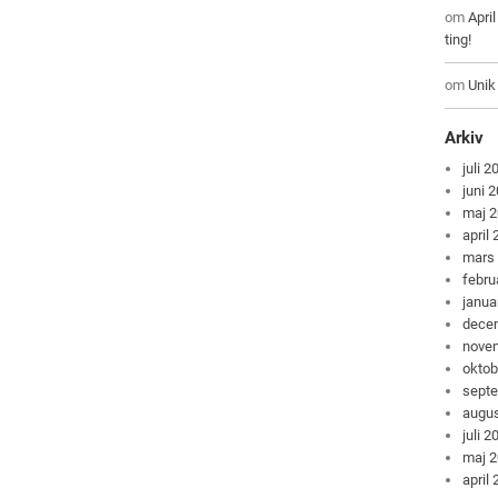
om
Apri
ting!
om
Unik
Arkiv
juli 2
juni 
maj 
april
mars
febru
janua
dece
nove
oktob
sept
augus
juli 2
maj 
april