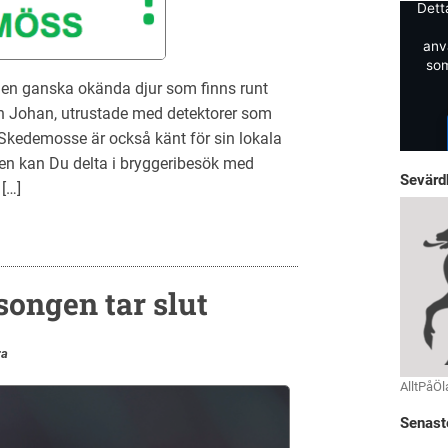
Dett
anv
som
 men ganska okända djur som finns runt
h Johan, utrustade med detektorer som
 Skedemosse är också känt för sin lokala
ten kan Du delta i bryggeribesök med
Sevärd
 […]
songen tar slut
ra
AlltPåÖl
Senast