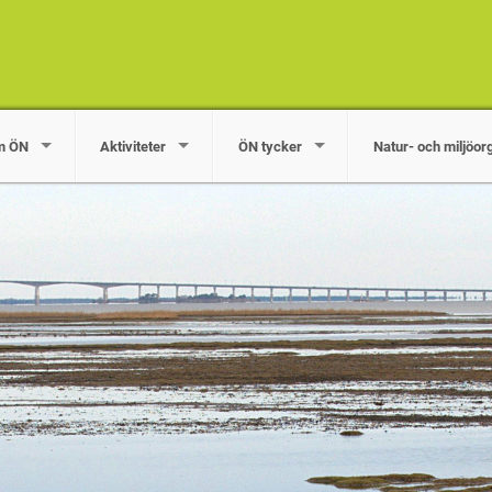
m ÖN
Aktiviteter
ÖN tycker
Natur- och miljöor