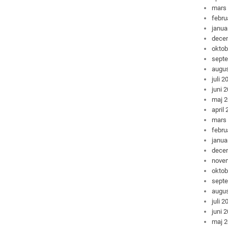
mars
febru
janua
dece
oktob
sept
augus
juli 2
juni 
maj 
april
mars
febru
janua
dece
nove
oktob
sept
augus
juli 2
juni 
maj 