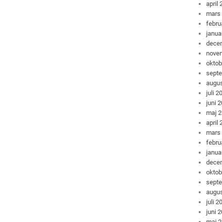
april
mars
febru
janua
dece
nove
oktob
sept
augus
juli 2
juni 
maj 
april
mars
febru
janua
dece
oktob
sept
augus
juli 2
juni 
maj 