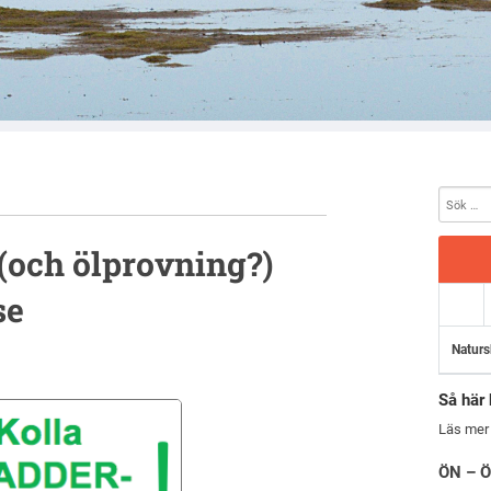
(och ölprovning?)
se
Naturs
Så här 
Läs mer
ÖN – Ö