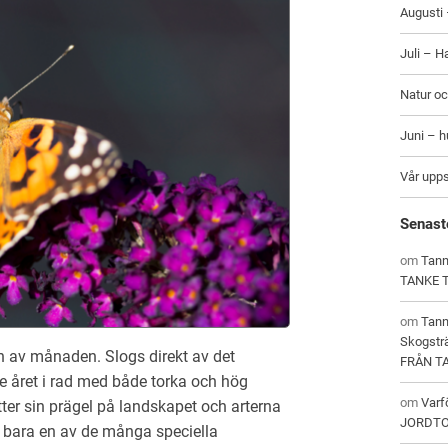
Augusti 
Juli – H
Natur oc
Juni – 
Vår upp
Senast
om
Tann
TANKE 
om
Tan
Skogstr
en av månaden. Slogs direkt av det
FRÅN T
je året i rad med både torka och hög
om
Varf
ätter sin prägel på landskapet och arterna
JORDT
 bara en av de många speciella