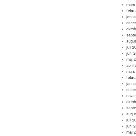
mars
febru
janua
dece
oktob
sept
augus
juli 2
juni 
maj 
april
mars
febru
janua
dece
nove
oktob
sept
augus
juli 2
juni 
maj 