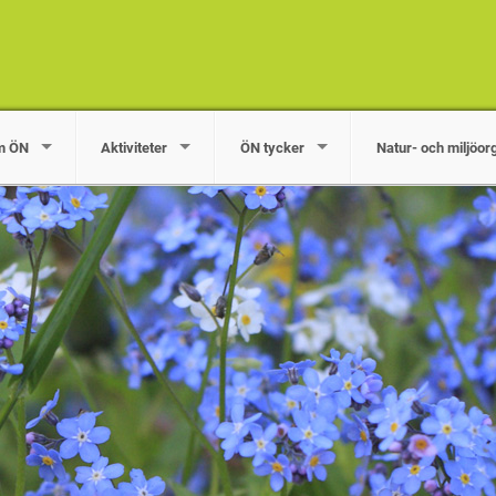
m ÖN
Aktiviteter
ÖN tycker
Natur- och miljöor