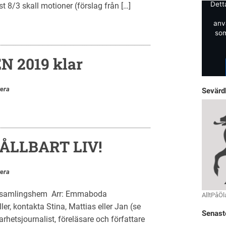
Dett
 8/3 skall motioner (förslag från […]
anv
som
 2019 klar
era
Sevärd
HÅLLBART LIV!
era
rsamlingshem Arr: Emmaboda
AlltPåÖl
, kontakta Stina, Mattias eller Jan (se
Senast
arhetsjournalist, föreläsare och författare