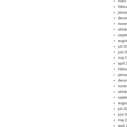
mars
febru
janua
dece
nove
oktob
sept
augus
juli 2
juni 
maj 
april
febru
janua
dece
nove
oktob
sept
augus
juli 2
juni 
maj 
april