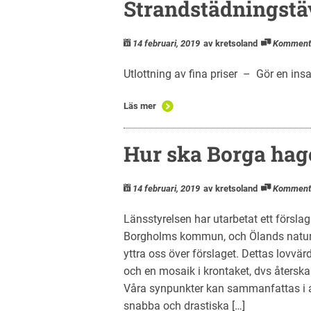
Strandstädningstä
14 februari, 2019
av kretsoland
Komment
Utlottning av fina priser – Gör en insa
Läs mer
Hur ska Borga hage
14 februari, 2019
av kretsoland
Komment
Länsstyrelsen har utarbetat ett förslag 
Borgholms kommun, och Ölands natursky
yttra oss över förslaget. Dettas lovvär
och en mosaik i krontaket, dvs återsk
Våra synpunkter kan sammanfattas i a
snabba och drastiska […]