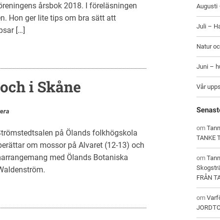
sföreningens årsbok 2018. I föreläsningen
Augusti 
 Hon ger lite tips om bra sätt att
Juli – H
psar […]
Natur oc
Juni – 
och i Skåne
Vår upp
Senast
era
om
Tann
Strömstedtsalen på Ölands folkhögskola
TANKE 
 berättar om mossor på Alvaret (12-13) och
Samarrangemang med Ölands Botaniska
om
Tan
Skogstr
d Waldenström.
FRÅN T
om
Varf
JORDT