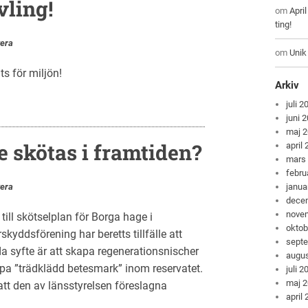
vling!
om
Apri
ting!
era
om
Unik
ts för miljön!
Arkiv
juli 2
juni 
maj 
 skötas i framtiden?
april
mars
febru
era
janua
dece
nove
till skötselplan för Borga hage i
oktob
ddsförening har beretts tillfälle att
sept
da syfte är att skapa regenerationsnischer
augus
apa ”trädklädd betesmark” inom reservatet.
juli 2
maj 
tt den av länsstyrelsen föreslagna
april