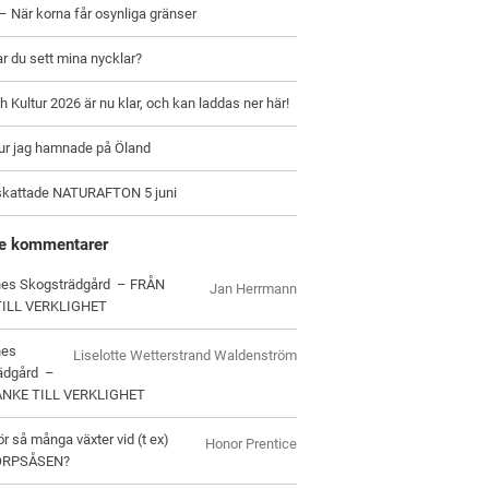
– När korna får osynliga gränser
ar du sett mina nycklar?
h Kultur 2026 är nu klar, och kan laddas ner här!
hur jag hamnade på Öland
skattade NATURAFTON 5 juni
e kommentarer
es Skogsträdgård – FRÅN
Jan Herrmann
TILL VERKLIGHET
nes
Liselotte Wetterstrand Waldenström
ädgård –
ANKE TILL VERKLIGHET
ör så många växter vid (t ex)
Honor Prentice
ORPSÅSEN?