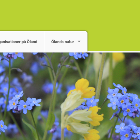
ganisationer på Öland
Ölands natur