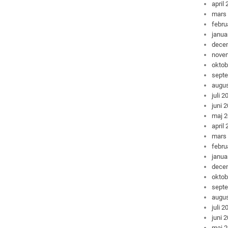
april
mars
febru
janua
dece
nove
oktob
sept
augus
juli 2
juni 
maj 
april
mars
febru
janua
dece
oktob
sept
augus
juli 2
juni 
maj 