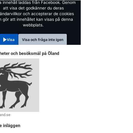
a innehåll laddas från Facebook. Genom
att visa det godkänner du deras
ändarvillkor och accepterar de cookies
 gör att innehållet kan visas på denna
webbplats.
Visa
Visa och fråga inte igen
heter och besöksmål på Öland
and.se
e inläggen