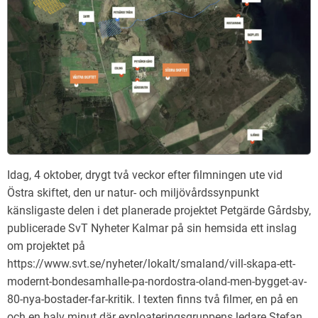
Idag, 4 oktober, drygt två veckor efter filmningen ute vid
Östra skiftet, den ur natur- och miljövårdssynpunkt
känsligaste delen i det planerade projektet Petgärde Gårdsby,
publicerade SvT Nyheter Kalmar på sin hemsida ett inslag
om projektet på
https://www.svt.se/nyheter/lokalt/smaland/vill-skapa-ett-
modernt-bondesamhalle-pa-nordostra-oland-men-bygget-av-
80-nya-bostader-far-kritik. I texten finns två filmer, en på en
och en halv minut där exploateringsgruppens ledare Stefan