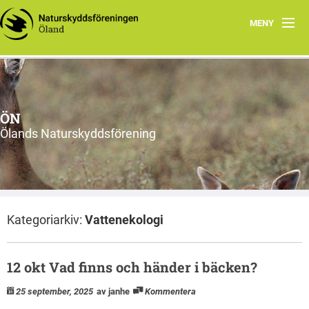
MENY
Hem
Om ÖN
ÖN
Aktiviteter
Ölands Naturskyddsförening
ÖN tycker
Natur- och miljöorganisationer på Öland
Kategoriarkiv:
Vattenekologi
Ölands natur
12 okt Vad finns och händer i bäcken?
25 september, 2025
av janhe
Kommentera