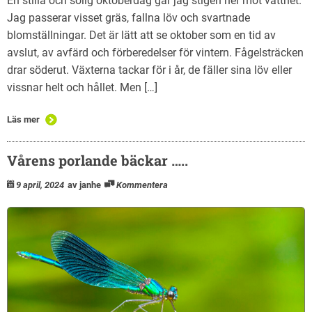
En stilla och solig oktoberdag går jag stigen ner mot vattnet.
Jag passerar visset gräs, fallna löv och svartnade
blomställningar. Det är lätt att se oktober som en tid av
avslut, av avfärd och förberedelser för vintern. Fågelsträcken
drar söderut. Växterna tackar för i år, de fäller sina löv eller
vissnar helt och hållet. Men […]
Läs mer
Vårens porlande bäckar …..
9 april, 2024
av janhe
Kommentera