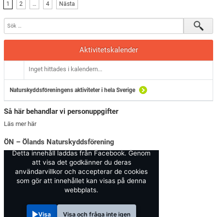
1
2
…
4
Nästa
Aktivitetskalender
Inget hittades i kalendern...
Naturskyddsföreningens aktiviteter i hela Sverige
Så här behandlar vi personuppgifter
Läs mer här
ÖN – Ölands Naturskyddsförening
Detta innehåll laddas från Facebook. Genom
att visa det godkänner du deras
användarvillkor och accepterar de cookies
som gör att innehållet kan visas på denna
webbplats.
Visa
Visa och fråga inte igen