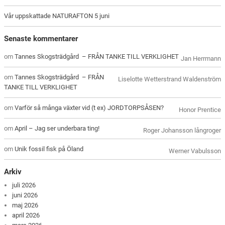
Vår uppskattade NATURAFTON 5 juni
Senaste kommentarer
om
Tannes Skogsträdgård – FRÅN TANKE TILL VERKLIGHET
Jan Herrmann
om
Tannes Skogsträdgård – FRÅN
Liselotte Wetterstrand Waldenström
TANKE TILL VERKLIGHET
om
Varför så många växter vid (t ex) JORDTORPSÅSEN?
Honor Prentice
om
April – Jag ser underbara ting!
Roger Johansson långroger
om
Unik fossil fisk på Öland
Werner Vabulsson
Arkiv
juli 2026
juni 2026
maj 2026
april 2026