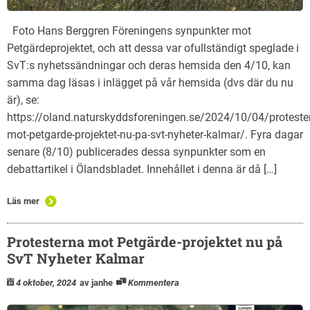
Foto Hans Berggren Föreningens synpunkter mot
Petgärdeprojektet, och att dessa var ofullständigt speglade i
SvT:s nyhetssändningar och deras hemsida den 4/10, kan
samma dag läsas i inlägget på vår hemsida (dvs där du nu
är), se:
https://oland.naturskyddsforeningen.se/2024/10/04/proteste
mot-petgarde-projektet-nu-pa-svt-nyheter-kalmar/. Fyra dagar
senare (8/10) publicerades dessa synpunkter som en
debattartikel i Ölandsbladet. Innehållet i denna är då […]
Läs mer
Protesterna mot Petgärde-projektet nu på
SvT Nyheter Kalmar
4 oktober, 2024
av janhe
Kommentera