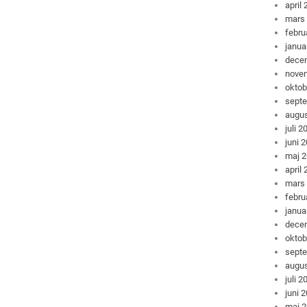
april
mars
febru
janua
dece
nove
oktob
sept
augus
juli 2
juni 
maj 
april
mars
febru
janua
dece
oktob
sept
augus
juli 2
juni 
maj 