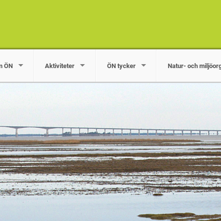
m ÖN
Aktiviteter
ÖN tycker
Natur- och miljöor