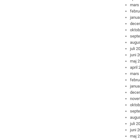
mars
febru
janua
dece
oktob
sept
augus
juli 2
juni 
maj 
april
mars
febru
janua
dece
nove
oktob
sept
augus
juli 2
juni 
maj 