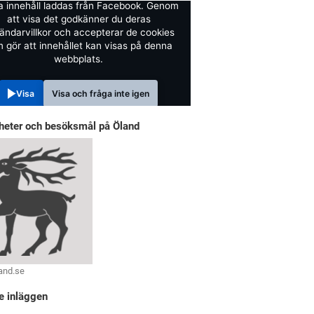
a innehåll laddas från Facebook. Genom
att visa det godkänner du deras
ändarvillkor och accepterar de cookies
 gör att innehållet kan visas på denna
webbplats.
Visa
Visa och fråga inte igen
heter och besöksmål på Öland
and.se
e inläggen