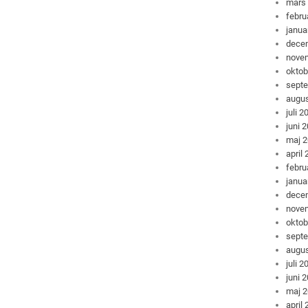
mars
febru
janua
dece
nove
oktob
sept
augus
juli 2
juni 
maj 
april
febru
janua
dece
nove
oktob
sept
augus
juli 2
juni 
maj 
april