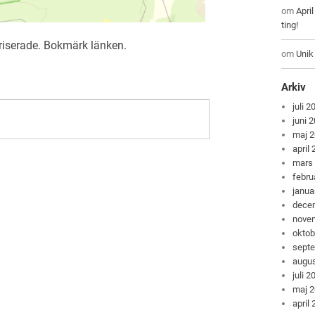
om
Apri
ting!
riserade
. Bokmärk
länken
.
om
Unik
Arkiv
juli 2
juni 
maj 
april
mars
febru
janua
dece
nove
oktob
sept
augus
juli 2
maj 
april