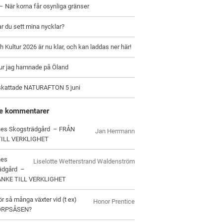
– När korna får osynliga gränser
ar du sett mina nycklar?
h Kultur 2026 är nu klar, och kan laddas ner här!
hur jag hamnade på Öland
skattade NATURAFTON 5 juni
e kommentarer
es Skogsträdgård – FRÅN
Jan Herrmann
TILL VERKLIGHET
nes
Liselotte Wetterstrand Waldenström
ädgård –
ANKE TILL VERKLIGHET
ör så många växter vid (t ex)
Honor Prentice
ORPSÅSEN?