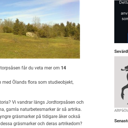
Dett
anv
som
Sevärd
dtorpsåsen får du veta mer om
14
n med Ölands flora som studieobjekt,
storia? Vi vandrar längs Jordtorpsåsen och
ina, gamla naturbetesmarker är så artrika.
AlltPåÖl
yngre gräsmarker på tidigare åker också
Senast
a dessa gräsmarker och deras artrikedom?