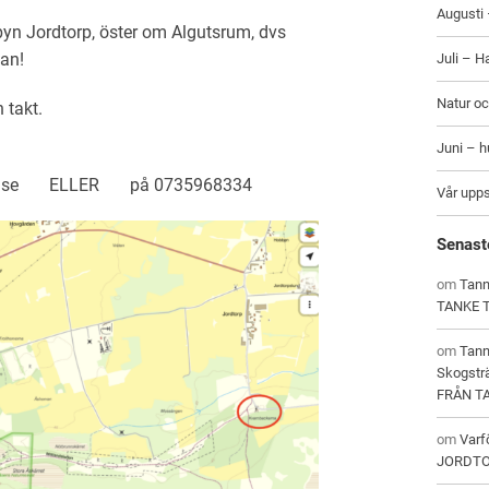
Augusti 
yn Jordtorp, öster om Algutsrum, dvs
dan!
Juli – H
Natur oc
 takt.
Juni – 
iol.lu.se ELLER
på 0735968334
Vår upp
Senast
om
Tann
TANKE 
om
Tan
Skogstr
FRÅN T
om
Varf
JORDT