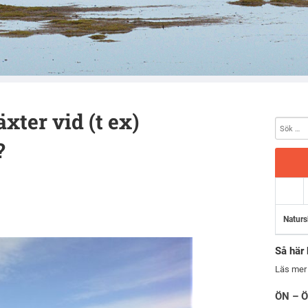
xter vid (t ex)
?
Naturs
Så här 
Läs mer
ÖN – Ö