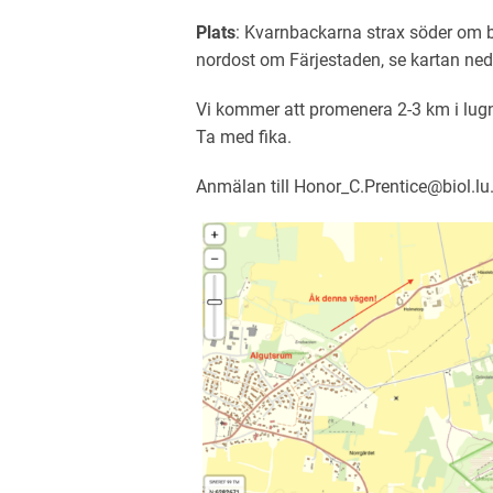
Plats
: Kvarnbackarna strax söder om b
nordost om Färjestaden, se kartan ne
Vi kommer att promenera 2-3 km i lugn
Ta med fika.
Anmälan till Honor_C.Prentice@b