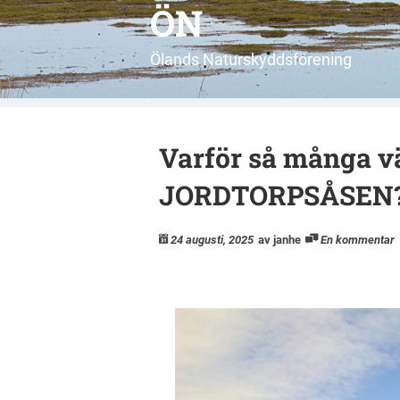
ÖN
Ölands Naturskyddsförening
Varför så många vä
JORDTORPSÅSEN
24 augusti, 2025
av janhe
En kommentar