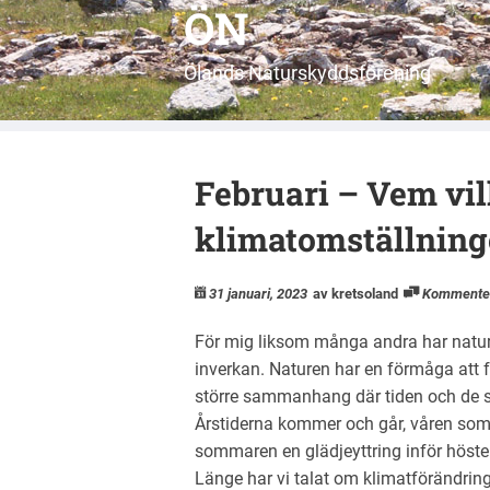
ÖN
Ölands Naturskyddsförening
Februari – Vem vill
klimatomställning
31 januari, 2023
av kretsoland
Kommente
För mig liksom många andra har natu
inverkan. Naturen har en förmåga att få 
större sammanhang där tiden och de st
Årstiderna kommer och går, våren som 
sommaren en glädjeyttring inför hösten l
Länge har vi talat om klimatförändring