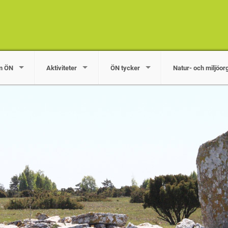
m ÖN
Aktiviteter
ÖN tycker
Natur- och miljöor