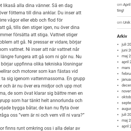
om
Apri
et likaså alla dina vänner. Så en dag
ting!
ver fötterna till dina anklar. Du inser att
törre vågor eller ebb och flod för
om
Unik
tt gå, tills den stiger igen, nu över dina
ommer försätta att stiga. Vattnet stiger
Arkiv
roblem att gå. Ni pressar er vidare, börjar
juli 2
 vattnet. Ni inser att när vattnet når
juni 
maj 
längre fungera att gå som ni gör nu. Nu
april
 börjar uppfinna olika tekniska lösningar
mars
pellrar och motorer som kan fästas vid
febru
tt ta sig igenom vattenmassorna. En grupp
janua
dece
er och är nu över era midjor och upp mot
nove
mma, de som övat klarar sig bättre men en
oktob
 grupp som har tänkt helt annorlunda och
sept
örjade bygga båtar, de kan nu flyta över
augus
juli 2
åga oss ”vem är ni och vem vill ni vara?”
maj 
april
 finns runt omkring oss i alla delar av