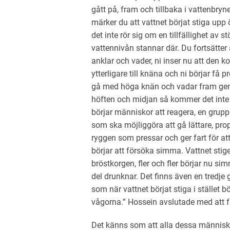
gått på, fram och tillbaka i vattenbryn
märker du att vattnet börjat stiga upp ö
det inte rör sig om en tillfällighet av s
vattennivån stannar där. Du fortsätter a
anklar och vader, ni inser nu att den k
ytterligare till knäna och ni börjar få p
gå med höga knän och vadar fram genom
höften och midjan så kommer det inte 
börjar människor att reagera, en grupp
som ska möjliggöra att gå lättare, pro
ryggen som pressar och ger fart för a
börjar att försöka simma. Vattnet stig
bröstkorgen, fler och fler börjar nu si
del drunknar. Det finns även en tredje
som när vattnet börjat stiga i stället b
vågorna.” Hossein avslutade med att fr
Det känns som att alla dessa människor