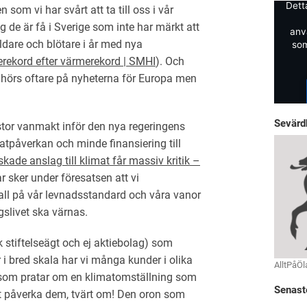
Dett
 som vi har svårt att ta till oss i vår
g de är få i Sverige som inte har märkt att
anv
ildare och blötare i år med nya
som
ekord efter värmerekord | SMHI
). Och
 hörs oftare på nyheterna för Europa men
Sevärd
or vanmakt inför den nya regeringens
tpåverkan och minde finansiering till
ade anslag till klimat får massiv kritik –
 sker under föresatsen att vi
all på vår levnadsstandard och våra vanor
gslivet ska värnas.
k stiftelseägt och ej aktiebolag) som
i bred skala har vi många kunder i olika
AlltPåÖl
n som pratar om en klimatomställning som
Senast
t påverka dem, tvärt om! Den oron som