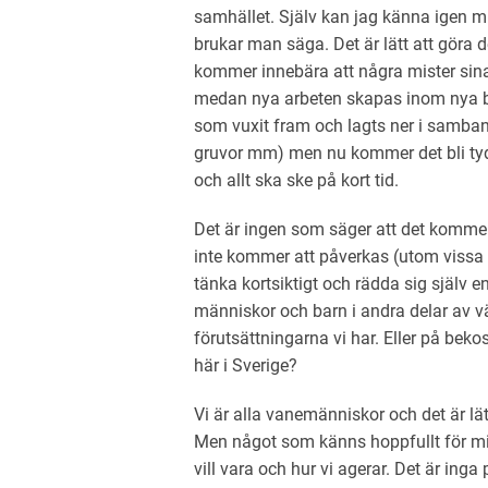
samhället. Själv kan jag känna igen mi
brukar man säga. Det är lätt att göra d
kommer innebära att några mister sin
medan nya arbeten skapas inom nya bra
som vuxit fram och lagts ner i samband
gruvor mm) men nu kommer det bli tydl
och allt ska ske på kort tid.
Det är ingen som säger att det kommer 
inte kommer att påverkas (utom vissa p
tänka kortsiktigt och rädda sig själv
människor och barn i andra delar av 
förutsättningarna vi har. Eller på bek
här i Sverige?
Vi är alla vanemänniskor och det är lät
Men något som känns hoppfullt för mig ä
vill vara och hur vi agerar. Det är inga