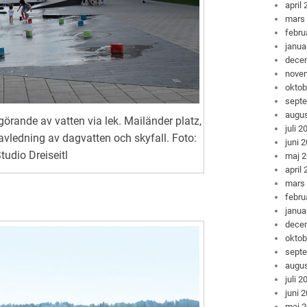
april
mars
febru
janua
dece
nove
oktob
sept
augus
görande av vatten via lek. Mailänder platz,
juli 2
 avledning av dagvatten och skyfall. Foto:
juni 
udio Dreiseitl
maj 
april
mars
febru
janua
dece
oktob
sept
augus
juli 2
juni 
maj 