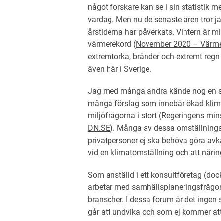
något forskare kan se i sin statistik men
vardag. Men nu de senaste åren tror ja
årstiderna har påverkats. Vintern är m
värmerekord (
November 2020 – Värmer
extremtorka, bränder och extremt regn
även här i Sverige.
Jag med många andra kände nog en st
många förslag som innebär ökad klima
miljöfrågorna i stort (
Regeringens minsk
DN.SE
). Många av dessa omställningar
privatpersoner ej ska behöva göra avk
vid en klimatomställning och att närin
Som anställd i ett konsultföretag (doc
arbetar med samhällsplaneringsfrågor 
branscher. I dessa forum är det inge
går att undvika och som ej kommer at