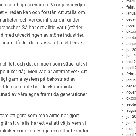
mars
g i samtliga scenarion. Vi är ju vanedjur
febru
et vi redan kan och förstår. Att ställa om
janua
dece
a arbeten och verksamheter går under
nove
nscher. Så har det alltid varit (städer
oktob
 med utvecklingen av större industrier,
sept
igare då fler delar av samhället berörs
augus
juli 2
juni 
maj 
bli lätt och det är ingen som säger att vi
april
olitiker då). Men vad är alternativet? Att
febru
 enligt gamla system på bekostnad av
janua
dece
världen som inte har de ekonomiska
nove
ostnad av våra egna framtida generationer
oktob
sept
augus
tare att göra som man alltid har gjort.
juli 2
juni 
r att vi alla har ett val att välja vem vi
maj 
 politiker som kan tvinga oss att inte ändra
april