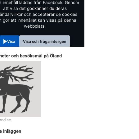
a innehåll laddas från Facebook. Genom
att visa det godkänner du deras
ändarvillkor och accepterar de cookies
 gör att innehållet kan visas på denna
webbplats.
Visa
Visa och fråga inte igen
heter och besöksmål på Öland
and.se
e inläggen