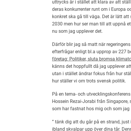
uttrycks är i stället att klara av att st
deras konkurrenter runt om i Europa oc
konkret ska gå till väga. Det är lätt at
2030 men hur ser man till att uppnå et
nu som jag upplever det.
Därför blir jag så matt när regeringens
efterfrågar enligt bl.a upprop av 227 b
företag: Politiker, sluta bromsa klima
känns det hoppfullt då jag upplever att
utan i stället ändrar fokus från hur stä
hur ställer vi om trots svensk politik.
På en tema- och utvecklingskonferens v
Hossein Rezai-Jorabi från Singapore, s
som har fastnat hos mig och som jag 
” tänk dig att du går på en strand, jus
ibland skvalpar upp över dina tår. Den