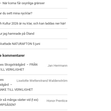
– När korna får osynliga gränser
ar du sett mina nycklar?
h Kultur 2026 är nu klar, och kan laddas ner här!
hur jag hamnade på Öland
skattade NATURAFTON 5 juni
e kommentarer
es Skogsträdgård – FRÅN
Jan Herrmann
TILL VERKLIGHET
nes
Liselotte Wetterstrand Waldenström
ädgård –
ANKE TILL VERKLIGHET
ör så många växter vid (t ex)
Honor Prentice
ORPSÅSEN?