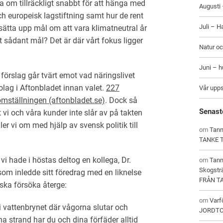
älla om tillräckligt snabbt för att hänga med
Augusti 
h europeisk lagstiftning samt hur de rent
Juli – H
t sätta upp mål om att vara klimatneutral år
t sådant mål? Det är där vårt fokus ligger
Natur oc
Juni – 
 förslag går tvärt emot vad näringslivet
olag i Aftonbladet innan valet.
227
Vår upp
tomställningen (aftonbladet.se)
. Dock så
Senast
 vi och våra kunder inte slår av på takten
ller vi om med hjälp av svensk politik till
om
Tann
TANKE 
i hade i höstas deltog en kollega, Dr.
om
Tan
Skogstr
om inledde sitt föredrag med en liknelse
FRÅN T
ska försöka återge:
om
Varf
t i vattenbrynet där vågorna slutar och
JORDT
na strand har du och dina förfäder alltid