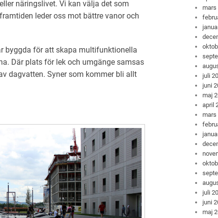
eller näringslivet. Vi kan välja det som
mars
framtiden leder oss mot bättre vanor och
febru
janua
dece
oktob
 byggda för att skapa multifunktionella
sept
rna. Där plats för lek och umgänge samsas
augus
v dagvatten. Syner som kommer bli allt
juli 2
juni 
maj 
april
mars
febru
janua
dece
nove
oktob
sept
augus
juli 2
juni 
maj 