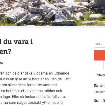
 du vara i
en?
ra
ren och de öländska vidderna en lugnande
Naturs
oss att inse att vi bara är en liten del i ett
ora skeendena fortsätter utan oss.
Så här 
en befrielse efter vinterns mörker och
Läs mer
ugn. Eller så brukar det i alla fall vara.
ÖN – Ö
arna som något abstrakt yttre hot eller