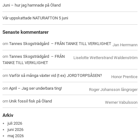
Juni – hur jag hamnade på Öland
Vår uppskattade NATURAFTON 5 juni
Senaste kommentarer
om
Tannes Skogsträdgård – FRÅN TANKE TILL VERKLIGHET
Jan Herrmann
om
Tannes Skogsträdgård – FRÅN
Liselotte Wetterstrand Waldenström
TANKE TILL VERKLIGHET
om
Varför så många växter vid (t ex) JORDTORPSÅSEN?
Honor Prentice
om
April – Jag ser underbara ting!
Roger Johansson långroger
om
Unik fossil fisk på Öland
Werner Vabulsson
Arkiv
juli 2026
juni 2026
maj 2026