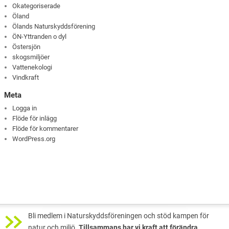
Okategoriserade
Öland
Ölands Naturskyddsförening
ÖN-Yttranden o dyl
Östersjön
skogsmiljöer
Vattenekologi
Vindkraft
Meta
Logga in
Flöde för inlägg
Flöde för kommentarer
WordPress.org
Bli medlem i Naturskyddsföreningen och stöd kampen för
natur och miljö.
Tillsammans har vi kraft att förändra