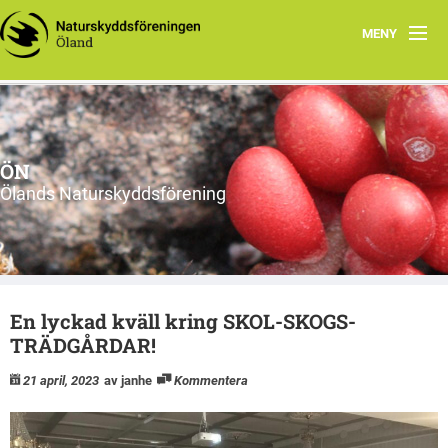
MENY
Hem
Om ÖN
ÖN
Aktiviteter
Ölands Naturskyddsförening
ÖN tycker
Natur- och miljöorganisationer på Öland
En lyckad kväll kring SKOL-SKOGS-
Ölands natur
TRÄDGÅRDAR!
21 april, 2023
av janhe
Kommentera