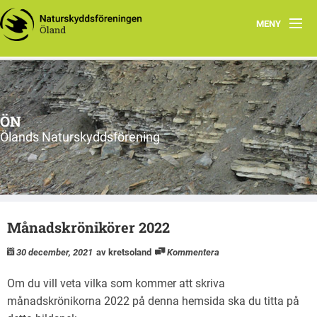
MENY
Hem
Om ÖN
ÖN
Aktiviteter
Ölands Naturskyddsförening
ÖN tycker
Natur- och miljöorganisationer på Öland
Månadskrönikörer 2022
Ölands natur
30 december, 2021
av kretsoland
Kommentera
Om du vill veta vilka som kommer att skriva
månadskrönikorna 2022 på denna hemsida ska du titta på