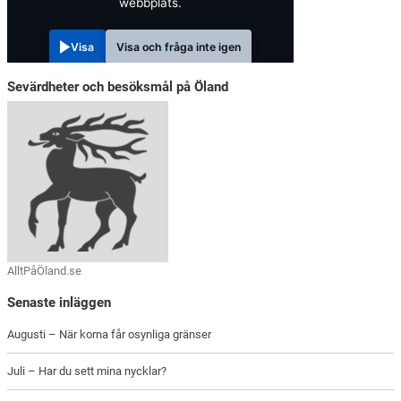
webbplats.
Visa
Visa och fråga inte igen
Sevärdheter och besöksmål på Öland
AlltPåÖland.se
Senaste inläggen
Augusti – När korna får osynliga gränser
Juli – Har du sett mina nycklar?