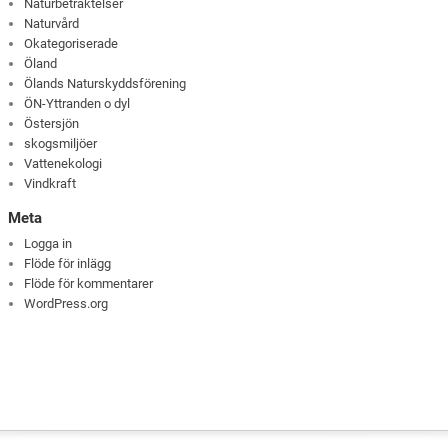
Naturbetraktelser
Naturvård
Okategoriserade
Öland
Ölands Naturskyddsförening
ÖN-Yttranden o dyl
Östersjön
skogsmiljöer
Vattenekologi
Vindkraft
Meta
Logga in
Flöde för inlägg
Flöde för kommentarer
WordPress.org