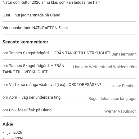
Natur och Kultur 2026 är nu klar, och kan laddas ner här!
Juni – hur jag hamnade på Öland
Vår uppskattade NATURAFTON 5 juni
Senaste kommentarer
om
Tannes Skogsträdgård – FRÅN TANKE TILL VERKLIGHET
Jan Herrmann
om
Tannes Skogsträdgård – FRÅN
Liselotte Wetterstrand Waldenström
TANKE TILL VERKLIGHET
om
Varför så många växter vid (t ex) JORDTORPSÅSEN?
Honor Prentice
om
April – Jag ser underbara ting!
Roger Johansson långroger
om
Unik fossil fisk på Öland
Werner Vabulsson
Arkiv
juli 2026
juni 2026