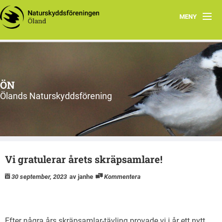
MENY
Hem
Om ÖN
ÖN
Aktiviteter
Ölands Naturskyddsförening
ÖN tycker
Natur- och miljöorganisationer på Öland
Vi gratulerar årets skräpsamlare!
Ölands natur
30 september, 2023
av janhe
Kommentera
Efter några års skräpsamlar-tävling provade vi i år ett nytt