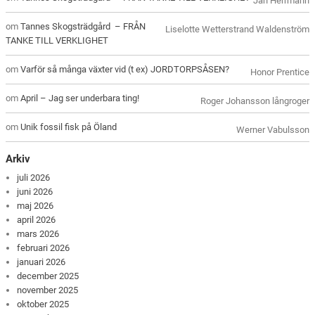
Jan Herrmann
om
Tannes Skogsträdgård – FRÅN
Liselotte Wetterstrand Waldenström
TANKE TILL VERKLIGHET
om
Varför så många växter vid (t ex) JORDTORPSÅSEN?
Honor Prentice
om
April – Jag ser underbara ting!
Roger Johansson långroger
om
Unik fossil fisk på Öland
Werner Vabulsson
Arkiv
juli 2026
juni 2026
maj 2026
april 2026
mars 2026
februari 2026
januari 2026
december 2025
november 2025
oktober 2025