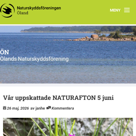
MENY
Hem
Om ÖN
ÖN
Aktiviteter
Ölands Naturskyddsförening
ÖN tycker
Natur- och miljöorganisationer på Öland
Vår uppskattade NATURAFTON 5 juni
Ölands natur
26 maj, 2026
av janhe
Kommentera