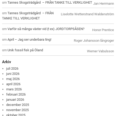
om
Tannes Skogsträdgård – FRÅN TANKE TILL VERKLIGHET
Jan Herrmann
om
Tannes Skogsträdgård – FRÅN
Liselotte Wetterstrand Waldenström
TANKE TILL VERKLIGHET
om
Varför så många växter vid (t ex) JORDTORPSÅSEN?
Honor Prentice
om
April – Jag ser underbara ting!
Roger Johansson långroger
om
Unik fossil fisk på Öland
Werner Vabulsson
Arkiv
juli 2026
juni 2026
maj 2026
april 2026
mars 2026
februari 2026
januari 2026
december 2025
november 2025
oktober 2025