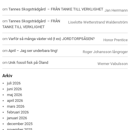
om
Tannes Skogsträdgård – FRÅN TANKE TILL VERKLIGHET
Jan Herrmann
om
Tannes Skogsträdgård – FRÅN
Liselotte Wetterstrand Waldenström
TANKE TILL VERKLIGHET
om
Varför så många växter vid (t ex) JORDTORPSÅSEN?
Honor Prentice
om
April – Jag ser underbara ting!
Roger Johansson långroger
om
Unik fossil fisk på Öland
Werner Vabulsson
Arkiv
juli 2026
juni 2026
maj 2026
april 2026
mars 2026
februari 2026
januari 2026
december 2025
november 2025