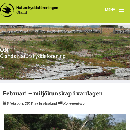
MENY
Hem
Om ÖN
ÖN
Aktiviteter
Ölands Naturskyddsförening
ÖN tycker
Natur- och miljöorganisationer på Öland
Februari – miljökunskap i vardagen
Ölands natur
5 februari, 2018
av kretsoland
Kommentera