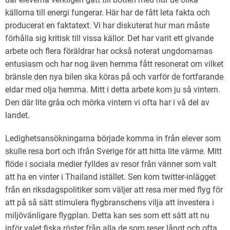
källorna till energi fungerar. Här har de fått leta fakta och
producerat en faktatext. Vi har diskuterat hur man måste
förhålla sig kritisk till vissa källor. Det har varit ett givande
arbete och flera föräldrar har också noterat ungdomarnas
entusiasm och har nog även hemma fått resonerat om vilket
bränsle den nya bilen ska köras på och varför de fortfarande
eldar med olja hemma. Mitt i detta arbete kom ju så vintern.
Den där lite gråa och mörka vintern vi ofta har i vå del av
landet.
Ledighetsansökningarna började komma in från elever som
skulle resa bort och ifrån Sverige för att hitta lite värme. Mitt
flöde i sociala medier fylldes av resor från vänner som valt
att ha en vinter i Thailand istället. Sen kom twitter-inlägget
från en riksdagspolitiker som väljer att resa mer med flyg för
att på så sätt stimulera flygbranschens vilja att investera i
miljövänligare flygplan. Detta kan ses som ett sätt att nu
inför valet fiska röster från alla de som reser långt och ofta.