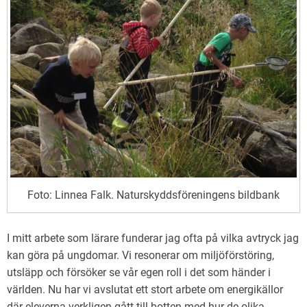
Foto: Linnea Falk. Naturskyddsföreningens bildbank
I mitt arbete som lärare funderar jag ofta på vilka avtryck jag
kan göra på ungdomar. Vi resonerar om miljöförstöring,
utsläpp och försöker se vår egen roll i det som händer i
världen. Nu har vi avslutat ett stort arbete om energikällor
där eleverna verkligen gått till botten med hur de olika