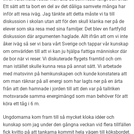
Ett sätt att ta bort en del av det dåliga samvete många har
inför att resa iväg. Jag tänkte att detta måste vi ta till
diskussion i skolan utan att för den skull klanka ner på de
elever som ska resa med sina familjer. Det blev en fartfylld
diskussion där argumenten haglade. Allt ifrån att om vi inte
åker iväg så ser vi bara vårt Sverige och tappar vår kunskap
om omvärlden till att vi kan ju hjälpa fattiga människor där
de bor när vi reser. Vi diskuterade flygets framtid och om
man istället skulle kunna resa på annat sätt. Vi arbetade
med matsvinn på hemkunskapen och kunde konstatera att
om man räknar på all energi som har lagts ner på en ärta
från att den hamnade i jorden till att den var på tallriken
motsvarade samma energimängd som man behöver för att
köra ett tåg i 6 m.
Ungdomarna kom fram till så mycket kloka idéer och
kunskap som jag under den gångna veckan vid flera tillfällen
fick kvitto på att tankarna kommit hela vägen till köksbordet.