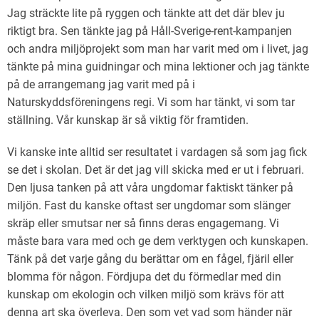
Jag sträckte lite på ryggen och tänkte att det där blev ju
riktigt bra. Sen tänkte jag på Håll-Sverige-rent-kampanjen
och andra miljöprojekt som man har varit med om i livet, jag
tänkte på mina guidningar och mina lektioner och jag tänkte
på de arrangemang jag varit med på i
Naturskyddsföreningens regi. Vi som har tänkt, vi som tar
ställning. Vår kunskap är så viktig för framtiden.
Vi kanske inte alltid ser resultatet i vardagen så som jag fick
se det i skolan. Det är det jag vill skicka med er ut i februari.
Den ljusa tanken på att våra ungdomar faktiskt tänker på
miljön. Fast du kanske oftast ser ungdomar som slänger
skräp eller smutsar ner så finns deras engagemang. Vi
måste bara vara med och ge dem verktygen och kunskapen.
Tänk på det varje gång du berättar om en fågel, fjäril eller
blomma för någon. Fördjupa det du förmedlar med din
kunskap om ekologin och vilken miljö som krävs för att
denna art ska överleva. Den som vet vad som händer när