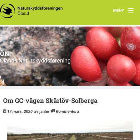
MENY
Hem
Om ÖN
ÖN
Aktiviteter
Ölands Naturskyddsförening
ÖN tycker
Natur- och miljöorganisationer på Öland
Om GC-vägen Skärlöv-Solberga
Ölands natur
17 mars, 2020
av janhe
Kommentera