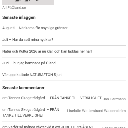
AlltPåÖland.se
Senaste inläggen
Augusti – När korna får osynliga gränser
Juli – Har du sett mina nycklar?
Natur och Kultur 2026 är nu klar, och kan laddas ner här!
Juni – hur jag hamnade på Öland
Vår uppskattade NATURAFTON 5 juni
Senaste kommentarer
om
Tannes Skogsträdgård – FRÅN TANKE TILL VERKLIGHET
Jan Herrmann
om
Tannes Skogsträdgård – FRÅN
Liselotte Wetterstrand Waldenström
TANKE TILL VERKLIGHET
om
Varför så många växter vid (t ex) JORDTORPSÅSEN?