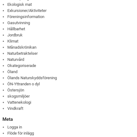
Ekologisk mat
Exkursioner/Aktiviteter
Föreningsinformation
Gasutvinning
Hållbarhet
Jordbruk
Klimat
Månadskrönikan
Naturbetraktelser
Naturvård
Okategoriserade
Öland
Ölands Naturskyddsförening
ÖN-Yttranden o dyl
Östersjön
skogsmiljöer
Vattenekologi
Vindkraft
Meta
Logga in
Flöde för inlägg