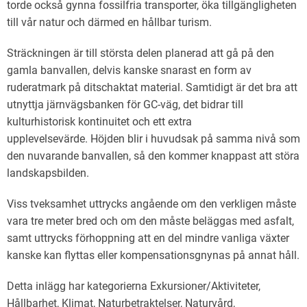
torde också gynna fossilfria transporter, öka tillgängligheten
till vår natur och därmed en hållbar turism.
Sträckningen är till största delen planerad att gå på den
gamla banvallen, delvis kanske snarast en form av
ruderatmark på ditschaktat material. Samtidigt är det bra att
utnyttja järnvägsbanken för GC-väg, det bidrar till
kulturhistorisk kontinuitet och ett extra
upplevelsevärde. Höjden blir i huvudsak på samma nivå som
den nuvarande banvallen, så den kommer knappast att störa
landskapsbilden.
Viss tveksamhet uttrycks angående om den verkligen måste
vara tre meter bred och om den måste beläggas med asfalt,
samt uttrycks förhoppning att en del mindre vanliga växter
kanske kan flyttas eller kompensationsgnynas på annat håll.
Detta inlägg har kategorierna
Exkursioner/Aktiviteter
,
Hållbarhet
,
Klimat
,
Naturbetraktelser
,
Naturvård
,